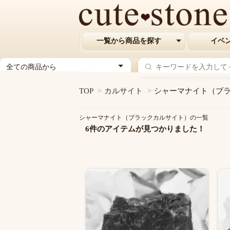
一覧から商品を探す
イベ
ジ
ャ
ン
TOP
>
カルサイト
>
シャーマナイト（ブ
ル
を
シャーマナイト（ブラックカルサイト）の一覧
選
6件のアイテムが見つかりました！
択