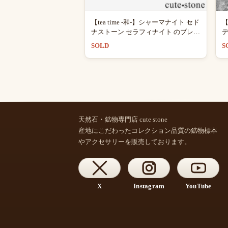
【tea time -和-】シャーマナイト セド
ナストーン セラフィナイト のブレス
デ
レット
SOLD
S
天然石・鉱物専門店 cute stone
産地にこだわったコレクション品質の鉱物標本
やアクセサリーを販売しております。
X
Instagram
YouTube