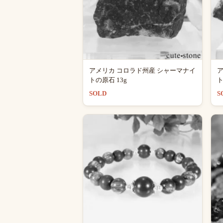
アメリカ コロラド州産 シャーマナイ
ア
トの原石 13g
ト
SOLD
S