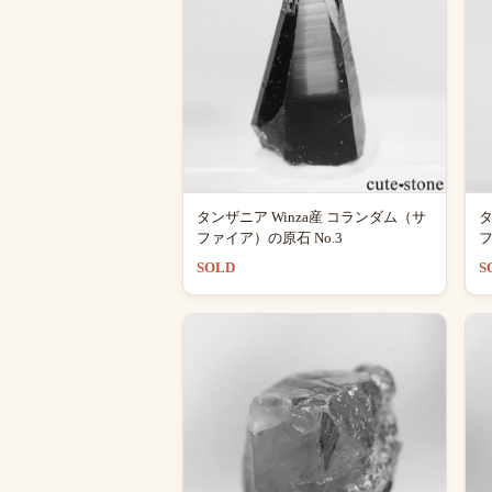
タンザニア Winza産 コランダム（サ
タ
ファイア）の原石 No.3
フ
SOLD
S