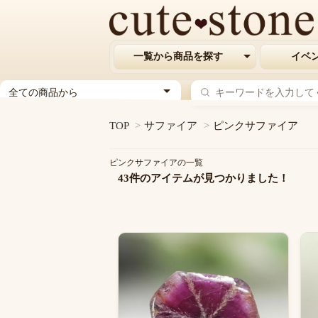
一覧から商品を探す
イベ
ジ
ャ
ン
TOP
>
サファイア
>
ピンクサファイア
ル
を
ピンクサファイアの一覧
選
43件のアイテムが見つかりました！
択