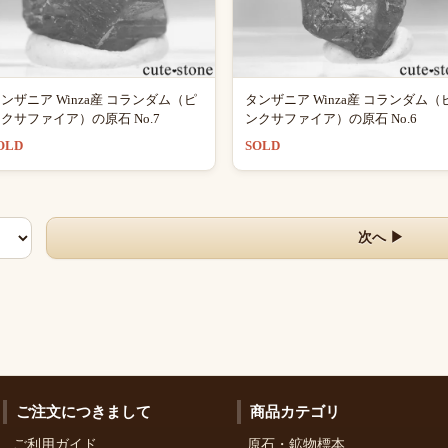
ンザニア Winza産 コランダム（ピ
タンザニア Winza産 コランダム（
クサファイア）の原石 No.7
ンクサファイア）の原石 No.6
OLD
SOLD
次へ ▶
ご注文につきまして
商品カテゴリ
ご利用ガイド
原石・鉱物標本