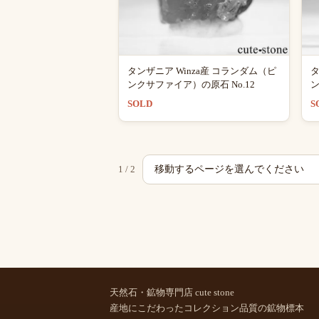
タンザニア Winza産 コランダム（ピ
タ
ンクサファイア）の原石 No.12
ン
SOLD
S
ペ
1 / 2
ー
ジ
を
選
択
天然石・鉱物専門店 cute stone
産地にこだわったコレクション品質の鉱物標本