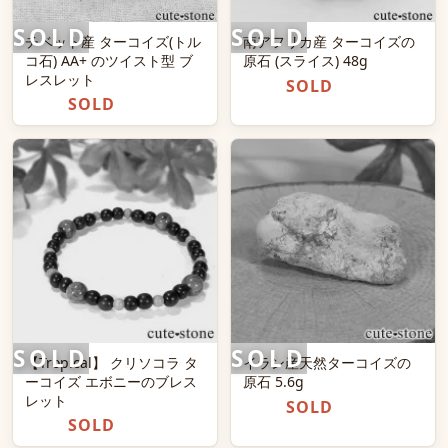
チベット産 ターコイズ(トル
南アフリカ産 ターコイズの
コ石) AA+ のツイスト型 ブ
原石 (スライス) 48g
レスレット
SOLD
SOLD
【Tropical】 クリソコラ タ
イラン産天然ターコイズの
ーコイズ エボニーのブレス
原石 5.6g
レット
SOLD
SOLD