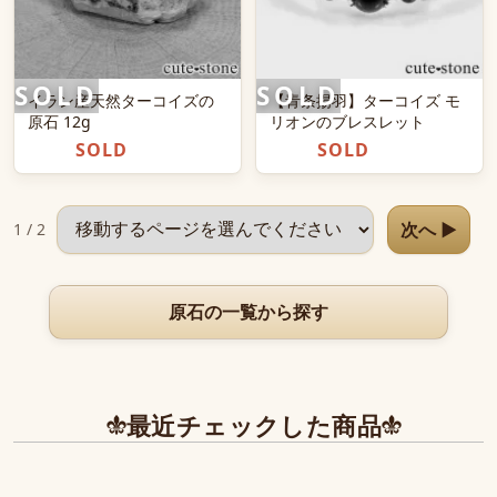
イラン産天然ターコイズの
【青条揚羽】ターコイズ モ
原石 12g
リオンのブレスレット
SOLD
SOLD
ページを選択
次へ ▶
1 / 2
原石の一覧から探す
最近チェックした商品