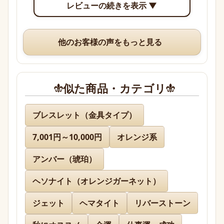
レビューの続きを表示 ▼
り確認できて眺めていて楽しいです。

いつも、丁寧な梱包や手書きのメッセージ、そして
他のお客様の声をもっと見る
素敵なオマケまでありがとうございますm(*_ _)m
似た商品・カテゴリ
名無し 様
ブレスレット（金具タイプ）
7,001円～10,000円
オレンジ系
先日通販を利用させて頂きましたが迅速に対応、お
送り下さりまして有難うございました。

アンバー（琥珀）
どのお品物も画像で見た以上に美しく、お迎えでき
て本当に嬉しかったです。

ヘソナイト（オレンジガーネット）
ジェット
ヘマタイト
リバーストーン
また、丁寧であたたかいお手紙やプレゼントまで同
封下さり有難うございました！感激致しました。
