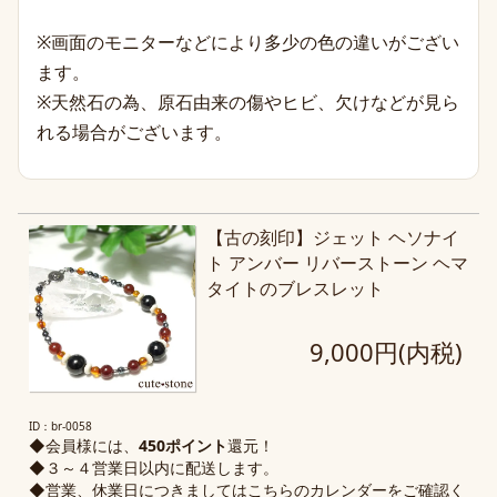
※画面のモニターなどにより多少の色の違いがござい
ます。
※天然石の為、原石由来の傷やヒビ、欠けなどが見ら
れる場合がございます。
【古の刻印】ジェット ヘソナイ
ト アンバー リバーストーン ヘマ
タイトのブレスレット
9,000円(内税)
ID：br-0058
◆会員様には、
450ポイント
還元！
◆３～４営業日以内に配送します。
◆営業、休業日につきましては
こちらのカレンダー
をご確認く