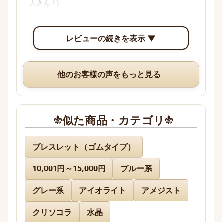
人さん！)

透明感のあるブルーからパープル、多色性がはっき
レビューの続きを表示 ▼
り確認できて眺めていて楽しいです。

いつも、丁寧な梱包や手書きのメッセージ、そして
他のお客様の声をもっと見る
素敵なオマケまでありがとうございますm(*_ _)m
似た商品・カテゴリ
名無し 様
ブレスレット（ゴムタイプ）
10,001円～15,000円
ブルー系
先日通販を利用させて頂きましたが迅速に対応、お
送り下さりまして有難うございました。

グレー系
アイオライト
アメジスト
どのお品物も画像で見た以上に美しく、お迎えでき
て本当に嬉しかったです。

クリソコラ
水晶