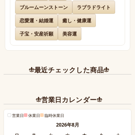
ブルームーンストーン
ラブラドライト
また、丁寧であたたかいお手紙やプレゼントまで同
封下さり有難うございました！感激致しました。

恋愛運・結婚運
癒し・健康運
また今後とも利用させて頂きたく染み入りました。
本当にありがとうございました。
子宝・安産祈願
美容運
最近チェックした商品
営業日カレンダー
営業日
休業日
臨時休業日
2026年8月