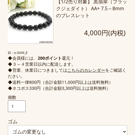
【1/2売り対象】 黒翡翠（ブラッ
クジェダイト） AA+ 7.5～8mm
のブレスレット
4,000円(内税)
ID：si-0049_8
◆会員様には、
200ポイント
還元！
◆３～４営業日以内に配送します。
◆営業、休業日につきましては
こちらのカレンダー
をご確認く
ださい。
◆送料一律800円（合計金額11,000円以上は送料無料）
◆ネコポス330円（合計金額3,300円以上は送料無料）
個数
ゴム