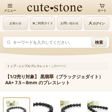
メニュー
カート
お知らせ
ご利用ガイド
お問い合わせ
🔰
ログイン
検索
トップ
›
シンプルブレスレット
›
このページ
【1/2売り対象】 黒翡翠（ブラックジェダイト）
AA+ 7.5～8mm のブレスレット
‹
›
1 / 4