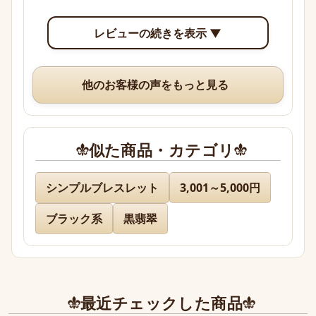
透明感のあるブルーからパープル、多色性がはっき
レビューの続きを表示 ▼
り確認できて眺めていて楽しいです。

いつも、丁寧な梱包や手書きのメッセージ、そして
他のお客様の声をもっと見る
素敵なオマケまでありがとうございますm(*_ _)m
似た商品・カテゴリ
名無し 様
シンプルブレスレット
3,001～5,000円
ブラック系
黒翡翠
先日通販を利用させて頂きましたが迅速に対応、お
送り下さりまして有難うございました。

どのお品物も画像で見た以上に美しく、お迎えでき
て本当に嬉しかったです。

最近チェックした商品
また、丁寧であたたかいお手紙やプレゼントまで同