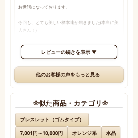
お世話になっております。

今回も、とても美しい標本達が届きました(本当に美
人さん！)

透明感のあるブルーからパープル、多色性がはっき
レビューの続きを表示 ▼
り確認できて眺めていて楽しいです。

いつも、丁寧な梱包や手書きのメッセージ、そして
他のお客様の声をもっと見る
素敵なオマケまでありがとうございますm(*_ _)m
似た商品・カテゴリ
名無し 様
ブレスレット（ゴムタイプ）
7,001円～10,000円
オレンジ系
水晶
先日通販を利用させて頂きましたが迅速に対応、お