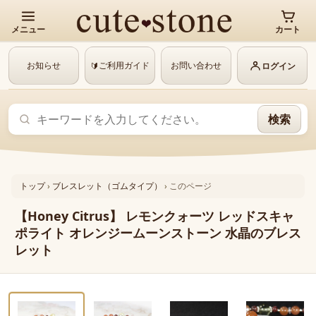
メニュー
カート
お知らせ
ご利用ガイド
お問い合わせ
🔰
ログイン
検索
トップ
›
ブレスレット（ゴムタイプ）
›
このページ
【Honey Citrus】 レモンクォーツ レッドスキャ
ポライト オレンジームーンストーン 水晶のブレス
レット
‹
›
動画あり
1 / 9