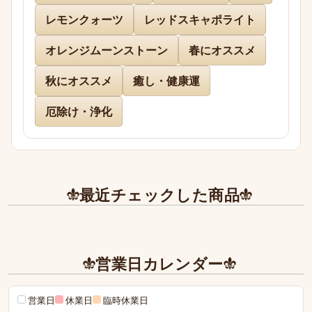
送り下さりまして有難うございました。

レモンクォーツ
レッドスキャポライト
どのお品物も画像で見た以上に美しく、お迎えでき
て本当に嬉しかったです。

オレンジムーンストーン
春にオススメ
秋にオススメ
癒し・健康運
また、丁寧であたたかいお手紙やプレゼントまで同
封下さり有難うございました！感激致しました。

厄除け・浄化
また今後とも利用させて頂きたく染み入りました。
本当にありがとうございました。
最近チェックした商品
営業日カレンダー
営業日
休業日
臨時休業日