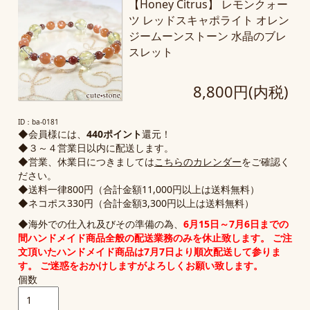
【Honey Citrus】 レモンクォー
ツ レッドスキャポライト オレン
ジームーンストーン 水晶のブレ
スレット
8,800円(内税)
ID：ba-0181
◆会員様には、
440ポイント
還元！
◆３～４営業日以内に配送します。
◆営業、休業日につきましては
こちらのカレンダー
をご確認く
ださい。
◆送料一律800円（合計金額11,000円以上は送料無料）
◆ネコポス330円（合計金額3,300円以上は送料無料）
◆海外での仕入れ及びその準備の為、
6月15日～7月6日までの
間
ハンドメイド商品全般の配送業務のみ
を休止致します。 ご注
文頂いたハンドメイド商品は7月7日より順次配送して参りま
す。 ご迷惑をおかけしますがよろしくお願い致します。
個数