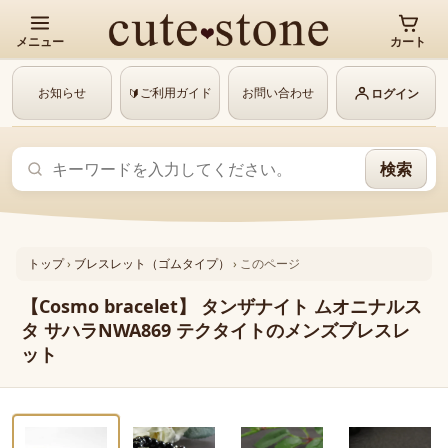
メニュー
カート
お知らせ
ご利用ガイド
お問い合わせ
🔰
ログイン
検索
トップ
›
ブレスレット（ゴムタイプ）
›
このページ
【Cosmo bracelet】 タンザナイト ムオニナルス
タ サハラNWA869 テクタイトのメンズブレスレ
ット
‹
›
1 / 8