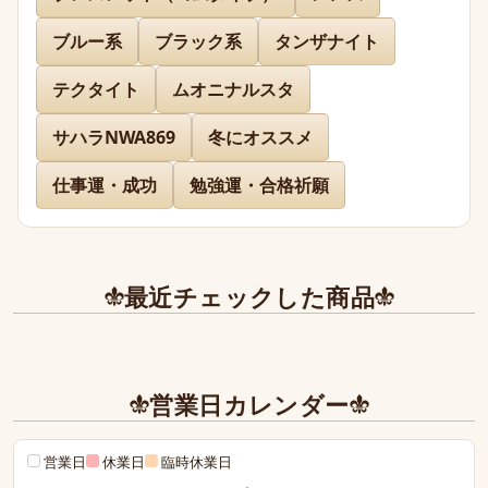
ブルー系
ブラック系
タンザナイト
先日通販を利用させて頂きましたが迅速に対応、お送り下
さりまして有難うございました。

テクタイト
ムオニナルスタ
どのお品物も画像で見た以上に美しく、お迎えできて本当
に嬉しかったです。

サハラNWA869
冬にオススメ
仕事運・成功
勉強運・合格祈願
また、丁寧であたたかいお手紙やプレゼントまで同封下さ
り有難うございました！感激致しました。

また今後とも利用させて頂きたく染み入りました。本当に
ありがとうございました。
最近チェックした商品
営業日カレンダー
営業日
休業日
臨時休業日