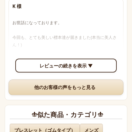
K 様
お世話になっております。

今回も、とても美しい標本達が届きました(本当に美人さ
ん！)

透明感のあるブルーからパープル、多色性がはっきり確認
レビューの続きを表示 ▼
できて眺めていて楽しいです。

いつも、丁寧な梱包や手書きのメッセージ、そして素敵な
他のお客様の声をもっと見る
オマケまでありがとうございますm(*_ _)m
似た商品・カテゴリ
名無し 様
ブレスレット（ゴムタイプ）
メンズ