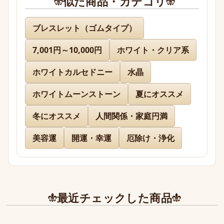
似た商品・カテゴリ
名無し 様
ブレスレット（ゴムタイプ）
7,001円～10,000円
ホワイト・クリア系
先日通販を利用させて頂きましたが迅速に対応、お
送り下さりまして有難うございました。

ホワイトカルセドニー
水晶
どのお品物も画像で見た以上に美しく、お迎えでき
て本当に嬉しかったです。

ホワイトムーンストーン
夏にオススメ
冬にオススメ
人間関係・家庭円満
また、丁寧であたたかいお手紙やプレゼントまで同
封下さり有難うございました！感激致しました。

美容運
開運・幸運
厄除け・浄化
また今後とも利用させて頂きたく染み入りました。
本当にありがとうございました。
最近チェックした商品