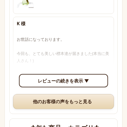
K 様
お世話になっております。

今回も、とても美しい標本達が届きました(本当に美
人さん！)

透明感のあるブルーからパープル、多色性がはっき
レビューの続きを表示 ▼
り確認できて眺めていて楽しいです。

いつも、丁寧な梱包や手書きのメッセージ、そして
他のお客様の声をもっと見る
素敵なオマケまでありがとうございますm(*_ _)m