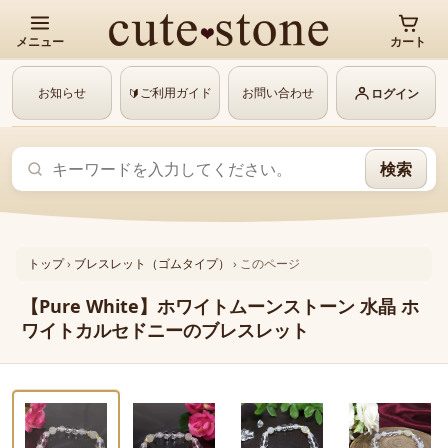
メニュー
カート
お知らせ
ご利用ガイド
お問い合わせ
🔰
ログイン
検索
トップ
›
ブレスレット（ゴムタイプ）
›
このページ
【Pure White】ホワイトムーンストーン 水晶 ホ
ワイトカルセドニーのブレスレット
‹
›
1 / 8