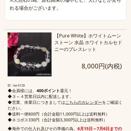
※天然石の為、原石由来の傷やヒビ、欠けなどが見ら
れる場合がございます。
【Pure White】ホワイトムーン
ストーン 水晶 ホワイトカルセド
ニーのブレスレット
8,000円(内税)
ID：ba-0128
◆会員様には、
400ポイント
還元！
◆３～４営業日以内に配送します。
◆営業、休業日につきましては
こちらのカレンダー
をご確認く
ださい。
◆送料一律800円（合計金額11,000円以上は送料無料）
◆ネコポス330円（合計金額3,300円以上は送料無料）
◆海外での仕入れ及びその準備の為、
6月15日～7月6日までの