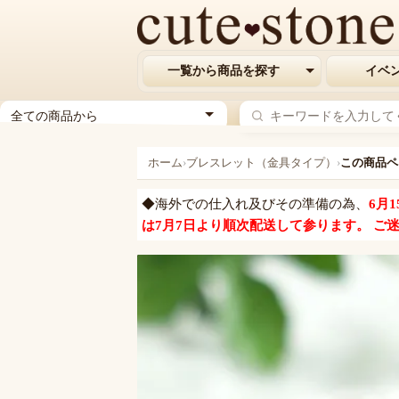
一覧から商品を探す
イベ
ジ
ャ
ン
ホーム
›
ブレスレット（金具タイプ）
›
この商品ペ
ル
を
◆海外での仕入れ及びその準備の為、
6月
選
は7月7日より順次配送して参ります。 ご
択