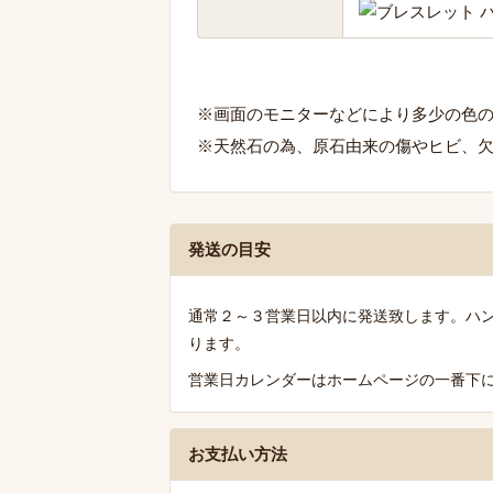
※画面のモニターなどにより多少の色
※天然石の為、原石由来の傷やヒビ、
発
発送の目安
送・
お
通常２～３営業日以内に発送致します。ハ
支
ります。
払
営業日カレンダーはホームページの一番下
い・
送
料
お支払い方法
の