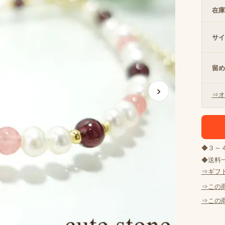
在庫
サイ
留め
›
⇒オ
◆３～
◆送料一
⇒ギフ
⇒この
⇒この