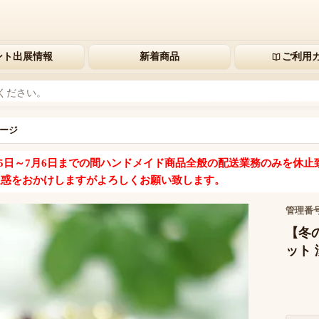
ント出展情報
新着商品
ご利用
ージ
15日～7月6日までの間
ハンドメイド商品全般の配送業務のみ
を休止
迷惑をおかけしますがよろしくお願い致します。
管理番
【冬
ット