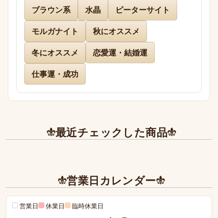
送り下さりまして有難うございました。

ブラウン系
水晶
ピーターサイト
どのお品物も画像で見た以上に美しく、お迎えでき
て本当に嬉しかったです。

モルガナイト
秋にオススメ
冬にオススメ
恋愛運・結婚運
また、丁寧であたたかいお手紙やプレゼントまで同
封下さり有難うございました！感激致しました。

仕事運・成功
また今後とも利用させて頂きたく染み入りました。
本当にありがとうございました。
最近チェックした商品
営業日カレンダー
営業日
休業日
臨時休業日