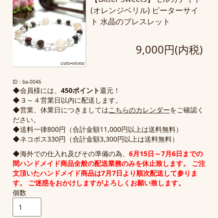
(オレンジベリル) ピーターサイ
ト 水晶のブレスレット
9,000円(内税)
ID：ba-0046
◆会員様には、
450ポイント
還元！
◆３～４営業日以内に配送します。
◆営業、休業日につきましては
こちらのカレンダー
をご確認く
ださい。
◆送料一律800円（合計金額11,000円以上は送料無料）
◆ネコポス330円（合計金額3,300円以上は送料無料）
◆海外での仕入れ及びその準備の為、
6月15日～7月6日までの
間
ハンドメイド商品全般の配送業務のみ
を休止致します。 ご注
文頂いたハンドメイド商品は7月7日より順次配送して参りま
す。 ご迷惑をおかけしますがよろしくお願い致します。
個数