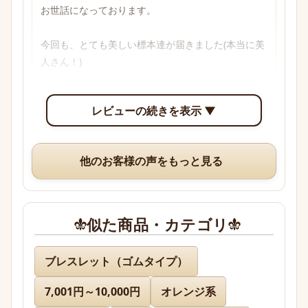
お世話になっております。

今回も、とても美しい標本達が届きました(本当に美
人さん！)

透明感のあるブルーからパープル、多色性がはっき
レビューの続きを表示 ▼
り確認できて眺めていて楽しいです。

いつも、丁寧な梱包や手書きのメッセージ、そして
他のお客様の声をもっと見る
素敵なオマケまでありがとうございますm(*_ _)m
似た商品・カテゴリ
名無し 様
ブレスレット（ゴムタイプ）
7,001円～10,000円
オレンジ系
先日通販を利用させて頂きましたが迅速に対応、お