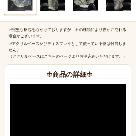
※完璧な梱包を心がけておりますが、石の種類により僅かに崩れる
商品の補足
場合がございます。
※アクリルベース及びディスプレイとして使っている物は付属しま
せん。
（
アクリルベースはこちらのページより
お申込みいただけます。）
商品の詳細