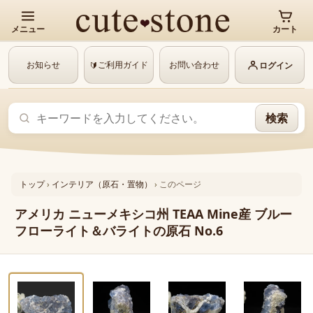
メニュー
カート
お知らせ
ご利用ガイド
お問い合わせ
🔰
ログイン
検索
トップ
›
インテリア（原石・置物）
›
このページ
アメリカ ニューメキシコ州 TEAA Mine産 ブルー
フローライト＆バライトの原石 No.6
‹
›
動画あり
1 / 8