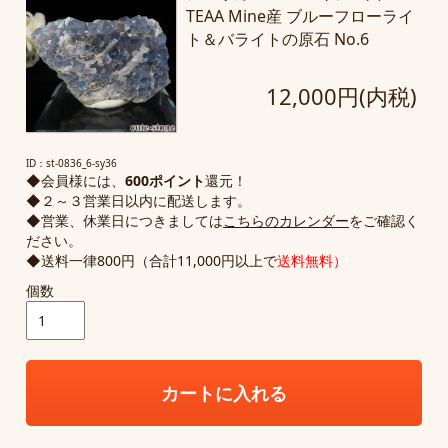
TEAA Mine産 ブルーフローライ
ト＆バライトの原石 No.6
12,000円(内税)
ID：st-0836_6-sy36
◆会員様には、
600ポイント
還元！
◆２～３営業日以内に配送します。
◆営業、休業日につきましては
こちらのカレンダー
をご確認く
ださい。
◆送料一律800円（合計11,000円以上で
送料無料）
個数
カートに入れる