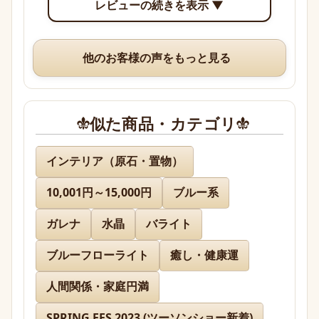
レビューの続きを表示 ▼
り確認できて眺めていて楽しいです。

いつも、丁寧な梱包や手書きのメッセージ、そして
他のお客様の声をもっと見る
素敵なオマケまでありがとうございますm(*_ _)m
似た商品・カテゴリ
名無し 様
インテリア（原石・置物）
10,001円～15,000円
ブルー系
先日通販を利用させて頂きましたが迅速に対応、お
送り下さりまして有難うございました。

ガレナ
水晶
バライト
どのお品物も画像で見た以上に美しく、お迎えでき
て本当に嬉しかったです。

ブルーフローライト
癒し・健康運
人間関係・家庭円満
また、丁寧であたたかいお手紙やプレゼントまで同
封下さり有難うございました！感激致しました。

SPRING FES 2023 (ツーソンショー新着)