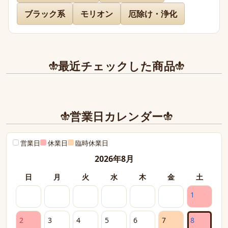
ブラック系
モリオン
厄除け・浄化
先日通販を利用させて頂きましたが迅速に対応、お送り下
さりまして有難うございました。

どのお品物も画像で見た以上に美しく、お迎えできて本当
に嬉しかったです。

最近チェックした商品
また、丁寧であたたかいお手紙やプレゼントまで同封下さ
り有難うございました！感激致しました。

また今後とも利用させて頂きたく染み入りました。本当に
営業日カレンダー
ありがとうございました。
営業日
休業日
臨時休業日
2026年8月
日
月
火
水
木
金
土
1
2
3
4
5
6
7
8