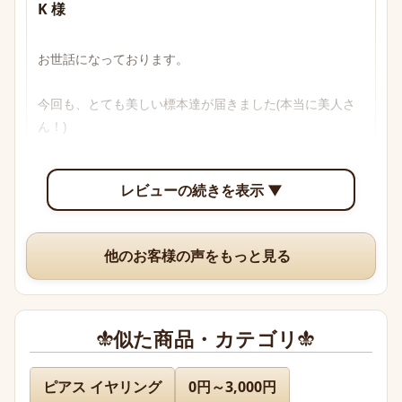
K 様
お世話になっております。

今回も、とても美しい標本達が届きました(本当に美人さ
ん！)

透明感のあるブルーからパープル、多色性がはっきり確認
レビューの続きを表示 ▼
できて眺めていて楽しいです。

いつも、丁寧な梱包や手書きのメッセージ、そして素敵な
他のお客様の声をもっと見る
オマケまでありがとうございますm(*_ _)m
似た商品・カテゴリ
名無し 様
ピアス イヤリング
0円～3,000円