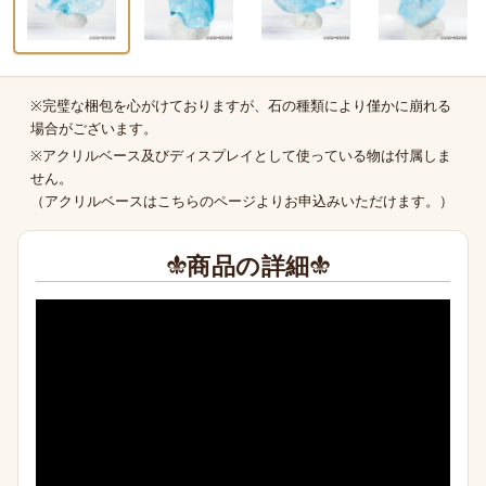
※完璧な梱包を心がけておりますが、石の種類により僅かに崩れる
商品の補足
場合がございます。
※アクリルベース及びディスプレイとして使っている物は付属しま
せん。
（
アクリルベースはこちらのページより
お申込みいただけます。）
商品の詳細