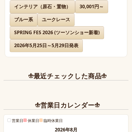
インテリア（原石・置物）
30,001円～
フローライトは透明度が高く、とても綺麗な緑色をしてい
ブルー系
ユークレース
ました。共生したクォーツと相まってキラキラと可愛らし
いです。

SPRING FES 2026 (ツーソンショー新着)
この度も素敵な品をありがとうございました！
2026年5月25日～5月29日発表
最近チェックした商品
営業日カレンダー
営業日
休業日
臨時休業日
2026年8月