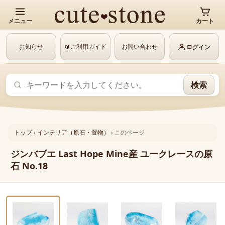
メニュー
カート
お知らせ
ご利用ガイド
お問い合わせ
🔰
ログイン
検索
トップ
›
インテリア（原石・置物）
›
このページ
ジンバブエ Last Hope Mine産 ユークレースの原
石 No.18
‹
›
動画あり
1 / 6