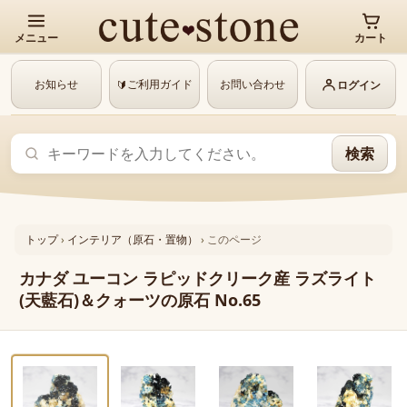
メニュー
カート
お知らせ
ご利用ガイド
お問い合わせ
🔰
ログイン
検索
トップ
›
インテリア（原石・置物）
›
このページ
カナダ ユーコン ラピッドクリーク産 ラズライト
(天藍石)＆クォーツの原石 No.65
‹
›
動画あり
1 / 7