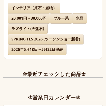
名無し 様
インテリア（原石・置物）
20,001円～30,000円
ブルー系
水晶
先日通販を利用させて頂きましたが迅速に対応、お送り下
さりまして有難うございました。

ラズライト(天藍石)
どのお品物も画像で見た以上に美しく、お迎えできて本当
に嬉しかったです。

SPRING FES 2026 (ツーソンショー新着)
2026年5月18日～5月22日発表
また、丁寧であたたかいお手紙やプレゼントまで同封下さ
り有難うございました！感激致しました。

また今後とも利用させて頂きたく染み入りました。本当に
ありがとうございました。
最近チェックした商品
営業日カレンダー