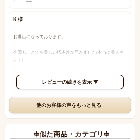
K 様
お世話になっております。

今回も、とても美しい標本達が届きました(本当に美人さ
ん！)

透明感のあるブルーからパープル、多色性がはっきり確認
レビューの続きを表示 ▼
できて眺めていて楽しいです。

いつも、丁寧な梱包や手書きのメッセージ、そして素敵な
他のお客様の声をもっと見る
オマケまでありがとうございますm(*_ _)m
似た商品・カテゴリ