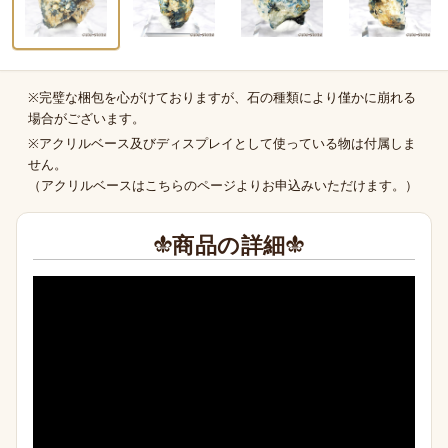
※完璧な梱包を心がけておりますが、石の種類により僅かに崩れる
商品の補足
場合がございます。
※アクリルベース及びディスプレイとして使っている物は付属しま
せん。
（
アクリルベースはこちらのページより
お申込みいただけます。）
商品の詳細