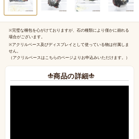
※完璧な梱包を心がけておりますが、石の種類により僅かに崩れる
商品の補足
場合がございます。
※アクリルベース及びディスプレイとして使っている物は付属しま
せん。
（
アクリルベースはこちらのページより
お申込みいただけます。）
商品の詳細