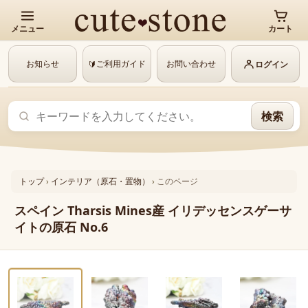
メニュー
カート
お知らせ
ご利用ガイド
お問い合わせ
🔰
ログイン
検索
トップ
›
インテリア（原石・置物）
›
このページ
スペイン Tharsis Mines産 イリデッセンスゲーサ
イトの原石 No.6
‹
›
動画あり
1 / 6