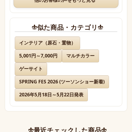
素敵なオマケまでありがとうございますm(*_ _)m
似た商品・カテゴリ
名無し 様
インテリア（原石・置物）
5,001円～7,000円
マルチカラー
先日通販を利用させて頂きましたが迅速に対応、お
送り下さりまして有難うございました。

ゲーサイト
どのお品物も画像で見た以上に美しく、お迎えでき
て本当に嬉しかったです。

SPRING FES 2026 (ツーソンショー新着)
2026年5月18日～5月22日発表
また、丁寧であたたかいお手紙やプレゼントまで同
封下さり有難うございました！感激致しました。

また今後とも利用させて頂きたく染み入りました。
本当にありがとうございました。
最近チェックした商品