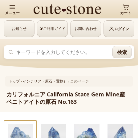
メニュー
カート
お知らせ
ご利用ガイド
お問い合わせ
🔰
ログイン
検索
トップ
›
インテリア（原石・置物）
›
このページ
カリフォルニア California State Gem Mine産
ベニトアイトの原石 No.163
‹
›
動画あり
1 / 6