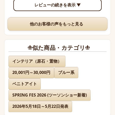
レビューの続きを表示 ▼
できて眺めていて楽しいです。

いつも、丁寧な梱包や手書きのメッセージ、そして素敵な
他のお客様の声をもっと見る
オマケまでありがとうございますm(*_ _)m
似た商品・カテゴリ
名無し 様
インテリア（原石・置物）
20,001円～30,000円
ブルー系
先日通販を利用させて頂きましたが迅速に対応、お送り下
さりまして有難うございました。

ベニトアイト
どのお品物も画像で見た以上に美しく、お迎えできて本当
に嬉しかったです。

SPRING FES 2026 (ツーソンショー新着)
2026年5月18日～5月22日発表
また、丁寧であたたかいお手紙やプレゼントまで同封下さ
り有難うございました！感激致しました。
