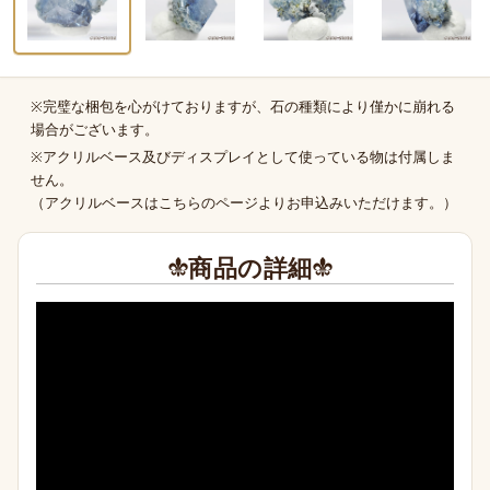
※完璧な梱包を心がけておりますが、石の種類により僅かに崩れる
商品の補足
場合がございます。
※アクリルベース及びディスプレイとして使っている物は付属しま
せん。
（
アクリルベースはこちらのページより
お申込みいただけます。）
商品の詳細