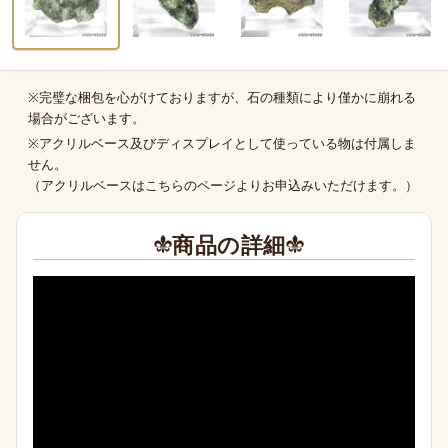
※完璧な梱包を心がけておりますが、石の種類により僅かに崩れる
商品の補足
場合がございます。
※アクリルベース及びディスプレイとして使っている物は付属しま
せん。
（
アクリルベースはこちらのページより
お申込みいただけます。）
商品の詳細