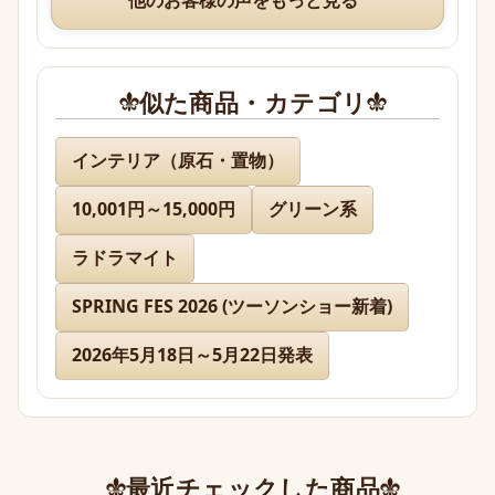
素敵なオマケまでありがとうございますm(*_ _)m
似た商品・カテゴリ
名無し 様
インテリア（原石・置物）
10,001円～15,000円
グリーン系
先日通販を利用させて頂きましたが迅速に対応、お
送り下さりまして有難うございました。

ラドラマイト
どのお品物も画像で見た以上に美しく、お迎えでき
て本当に嬉しかったです。

SPRING FES 2026 (ツーソンショー新着)
2026年5月18日～5月22日発表
また、丁寧であたたかいお手紙やプレゼントまで同
封下さり有難うございました！感激致しました。

また今後とも利用させて頂きたく染み入りました。
本当にありがとうございました。
最近チェックした商品