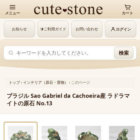
メニュー
カート
お知らせ
ご利用ガイド
お問い合わせ
🔰
ログイン
検索
トップ
›
インテリア（原石・置物）
›
このページ
ブラジル Sao Gabriel da Cachoeira産 ラドラマ
イトの原石 No.13
‹
›
動画あり
1 / 6