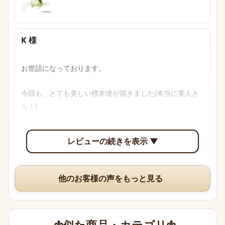
K 様
お世話になっております。

今回も、とても美しい標本達が届きました(本当に美人さ
ん！)

透明感のあるブルーからパープル、多色性がはっきり確認
レビューの続きを表示 ▼
できて眺めていて楽しいです。

いつも、丁寧な梱包や手書きのメッセージ、そして素敵な
他のお客様の声をもっと見る
オマケまでありがとうございますm(*_ _)m
似た商品・カテゴリ