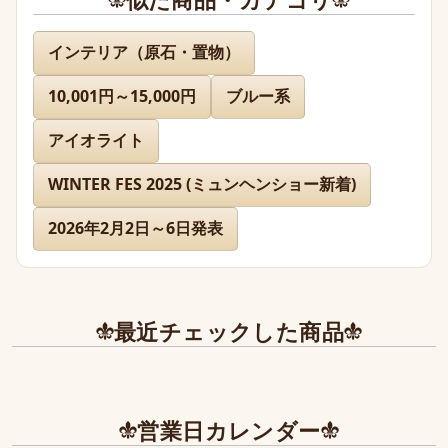
名無し 様
インテリア（原石・置物）
10,001円～15,000円
ブルー系
先日通販を利用させて頂きましたが迅速に対応、お送り下
さりまして有難うございました。

アイオライト
どのお品物も画像で見た以上に美しく、お迎えできて本当
に嬉しかったです。

WINTER FES 2025 (ミュンヘンショー新着)
2026年2月2日～6日発表
また、丁寧であたたかいお手紙やプレゼントまで同封下さ
り有難うございました！感激致しました。

また今後とも利用させて頂きたく染み入りました。本当に
ありがとうございました。
最近チェックした商品
営業日カレンダー