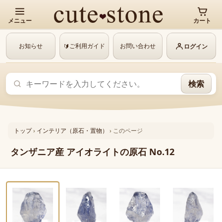
メニュー
カート
お知らせ
ご利用ガイド
お問い合わせ
🔰
ログイン
検索
トップ
›
インテリア（原石・置物）
›
このページ
タンザニア産 アイオライトの原石 No.12
‹
›
動画あり
1 / 6