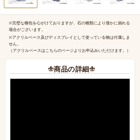
※完璧な梱包を心がけておりますが、石の種類により僅かに崩れる
商品の補足
場合がございます。
※アクリルベース及びディスプレイとして使っている物は付属しま
せん。
（
アクリルベースはこちらのページより
お申込みいただけます。）
商品の詳細