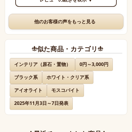
できて眺めていて楽しいです。

いつも、丁寧な梱包や手書きのメッセージ、そして素敵な
他のお客様の声をもっと見る
オマケまでありがとうございますm(*_ _)m
似た商品・カテゴリ
名無し 様
インテリア（原石・置物）
0円～3,000円
ブラック系
ホワイト・クリア系
先日通販を利用させて頂きましたが迅速に対応、お送り下
さりまして有難うございました。

アイオライト
モスコバイト
どのお品物も画像で見た以上に美しく、お迎えできて本当
に嬉しかったです。

2025年11月3日～7日発表
また、丁寧であたたかいお手紙やプレゼントまで同封下さ
り有難うございました！感激致しました。

また今後とも利用させて頂きたく染み入りました。本当に