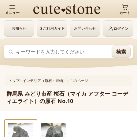
メニュー
カート
お知らせ
ご利用ガイド
お問い合わせ
🔰
ログイン
検索
トップ
›
インテリア（原石・置物）
›
このページ
群馬県 みどり市産 桜石（マイカ アフター コーデ
ィエライト）の原石 No.10
‹
›
1 / 2