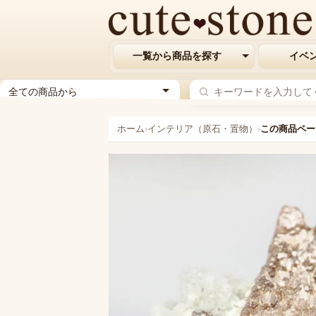
一覧から商品を探す
イベ
ジ
ャ
ン
ホーム
›
インテリア（原石・置物）
›
この商品ペー
ル
を
選
択