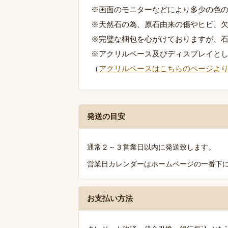
※画面のモニターなどにより多少の色
※天然石の為、原石由来の傷やヒビ、
※完璧な梱包を心がけておりますが、
※アクリルベース及びディスプレイと
（
アクリルベースはこちらのページよ
発
発送の目安
送・
お
通常２～３営業日以内に発送致します。
支
営業日カレンダーはホームページの一番下
払
い・
送
お支払い方法
料
の