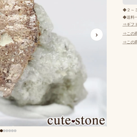
◆２～
◆送料一
⇒ギフ
›
⇒この
⇒この