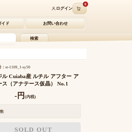
0
ログイン
ガイド
お問い合わせ
検索
号：
st-1109_1-sy50
ル Cuiaba産 ルチル アフター ア
ス（アナテース仮晶） No.1
-円
(内税)
数
SOLD OUT