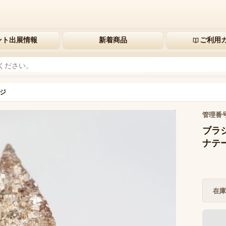
ント出展情報
新着商品
ご利用
ジ
管理番
ブラジ
ナテー
在庫