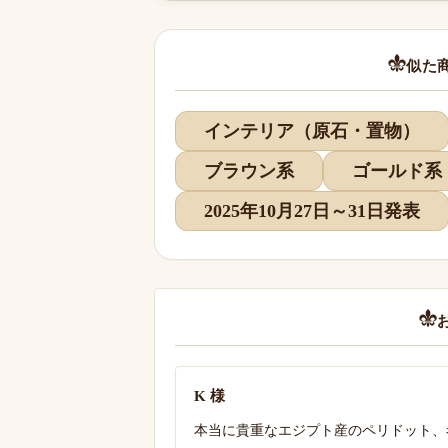
似た
インテリア（原石・置物）
ブラウン系
ゴールド系
2025年10月27日～31日発表
K 様
本当に貴重なエジプト産のペリドット、