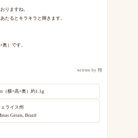
ておりますね。
にあたるとキラキラと輝きます。
×高×奥）です。
written by 翔
.7mm（横×高×奥）約1.1g
ジェライス州
inas Gerais, Brazil