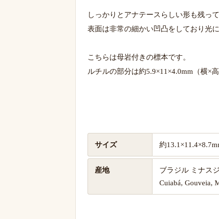
しっかりとアナテースらしい形も残っ
表面は非常の細かい凹凸をしており光
こちらは母岩付きの標本です。
ルチルの部分は約5.9×11×4.0mm（横
サイズ
約13.1×11.4×8
産地
ブラジル ミナス
Cuiabá, Gouveia, M