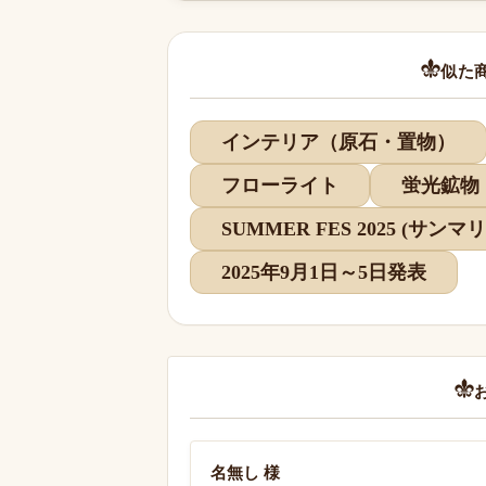
似た
インテリア（原石・置物）
フローライト
蛍光鉱物
SUMMER FES 2025 (サン
2025年9月1日～5日発表
名無し 様