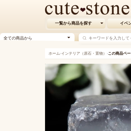
一覧から商品を探す
イベ
ジ
ャ
ン
ホーム
›
インテリア（原石・置物）
›
この商品ペー
ル
を
選
択