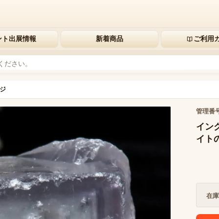
ント出展情報
新着商品
ご利用
ジ
管理番
イング
イトの
在庫