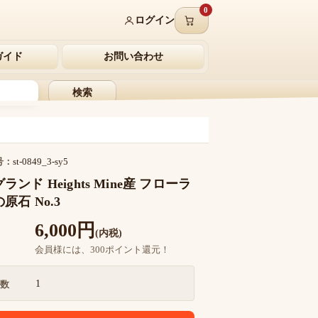
0
ログイン
ガイド
お問い合わせ
検索
号：
st-0849_3-sy5
ランド Heights Mine産 フローラ
原石 No.3
6,000円
(内税)
会員様には、300ポイント還元！
1
数