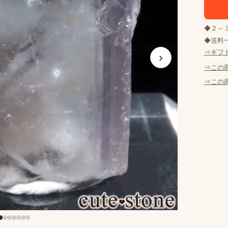
◆２～
◆送料一
⇒ギフ
›
⇒この
⇒この