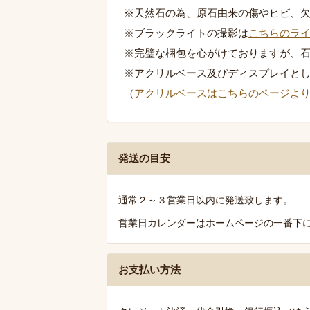
※天然石の為、原石由来の傷やヒビ、
※ブラックライトの撮影は
こちらのラ
※完璧な梱包を心がけておりますが、
※アクリルベース及びディスプレイと
（
アクリルベースはこちらのページよ
発
発送の目安
送・
お
通常２～３営業日以内に発送致します。
支
営業日カレンダーはホームページの一番下
払
い・
送
お支払い方法
料
の