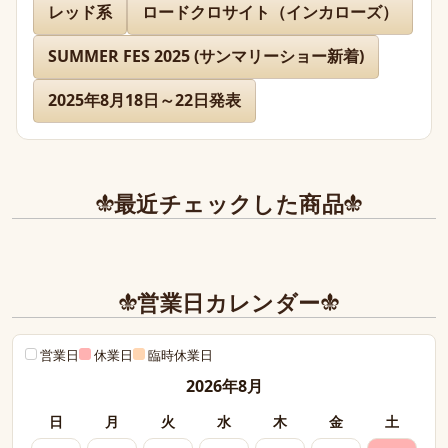
レッド系
ロードクロサイト（インカローズ）
先日通販を利用させて頂きましたが迅速に対応、お送り下
さりまして有難うございました。

SUMMER FES 2025 (サンマリーショー新着)
どのお品物も画像で見た以上に美しく、お迎えできて本当
に嬉しかったです。

2025年8月18日～22日発表
また、丁寧であたたかいお手紙やプレゼントまで同封下さ
り有難うございました！感激致しました。

また今後とも利用させて頂きたく染み入りました。本当に
最近チェックした商品
ありがとうございました。
営業日カレンダー
営業日
休業日
臨時休業日
2026年8月
日
月
火
水
木
金
土