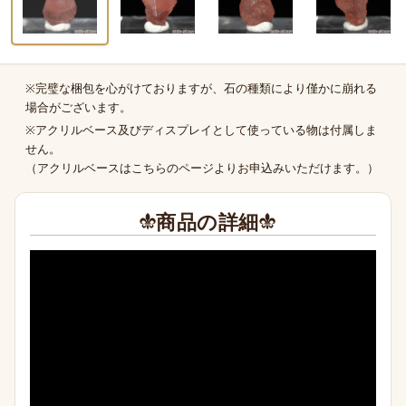
※完璧な梱包を心がけておりますが、石の種類により僅かに崩れる
商品の補足
場合がございます。
※アクリルベース及びディスプレイとして使っている物は付属しま
せん。
（
アクリルベースはこちらのページより
お申込みいただけます。）
商品の詳細