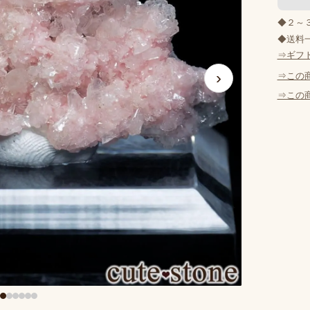
◆２～
◆送料一
⇒ギフ
›
⇒この
⇒この