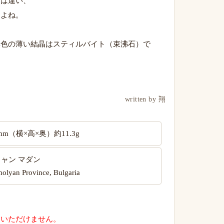
とは違い、
すよね。
無色の薄い結晶はスティルバイト（束沸石）で
written by 翔
.9mm（横×高×奥）約11.3g
ャン マダン
molyan Province, Bulgaria
用いただけません。