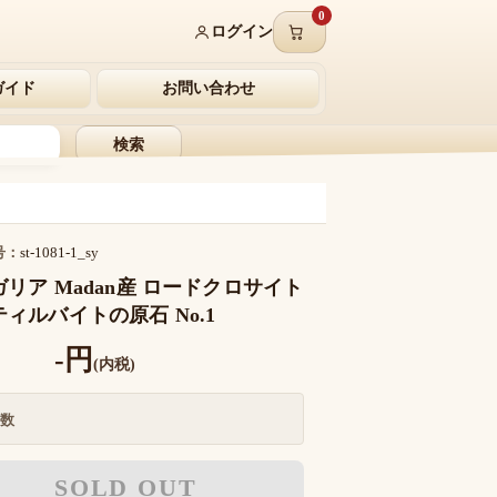
0
ログイン
ガイド
お問い合わせ
検索
号：
st-1081-1_sy
リア Madan産 ロードクロサイト
ィルバイトの原石 No.1
-円
(内税)
数
SOLD OUT