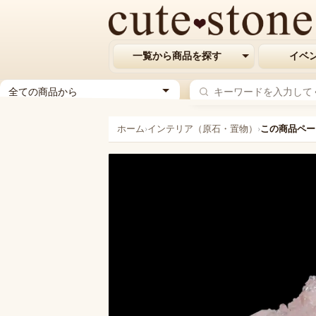
一覧から商品を探す
イベ
ジ
ャ
ン
ホーム
›
インテリア（原石・置物）
›
この商品ペー
ル
を
選
択