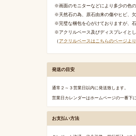
※画面のモニターなどにより多少の色
※天然石の為、原石由来の傷やヒビ、
※完璧な梱包を心がけておりますが、
※アクリルベース及びディスプレイと
（
アクリルベースはこちらのページよ
発
発送の目安
送・
お
通常２～３営業日以内に発送致します。
支
営業日カレンダーはホームページの一番下
払
い・
送
お支払い方法
料
の