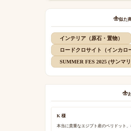
似た
インテリア（原石・置物）
ロードクロサイト（インカロ
SUMMER FES 2025 (サン
K 様
本当に貴重なエジプト産のペリドット、