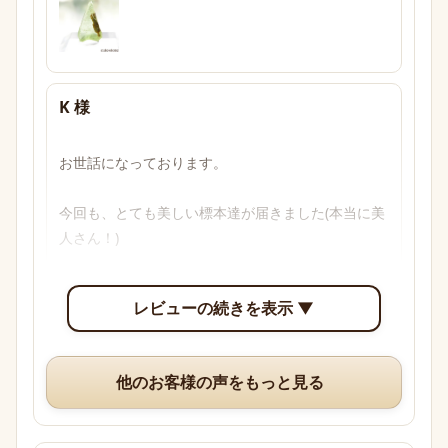
K 様
お世話になっております。

今回も、とても美しい標本達が届きました(本当に美
人さん！)

透明感のあるブルーからパープル、多色性がはっき
レビューの続きを表示 ▼
り確認できて眺めていて楽しいです。

いつも、丁寧な梱包や手書きのメッセージ、そして
他のお客様の声をもっと見る
素敵なオマケまでありがとうございますm(*_ _)m