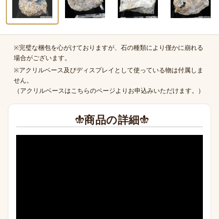
※完璧な梱包を心がけておりますが、石の種類により僅かに崩れる
商品の補足
場合がございます。
※アクリルベース及びディスプレイとして使っている物は付属しま
せん。
（
アクリルベースはこちらのページより
お申込みいただけます。）
商品の詳細