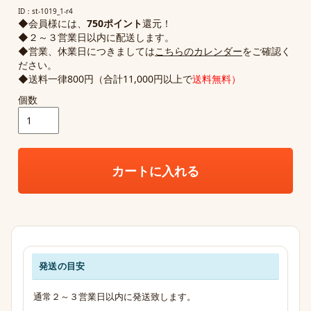
ID：st-1019_1-r4
◆会員様には、
750ポイント
還元！
◆２～３営業日以内に配送します。
◆営業、休業日につきましては
こちらのカレンダー
をご確認く
ださい。
◆送料一律800円（合計11,000円以上で
送料無料）
個数
カートに入れる
発送の目安
発送・お支払い・送料のご案内
通常２～３営業日以内に発送致します。