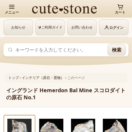
メニュー
カート
お知らせ
ご利用ガイド
お問い合わせ
🔰
ログイン
検索
トップ
›
インテリア（原石・置物）
›
このページ
イングランド Hemerdon Bal Mine スコロダイト
の原石 No.1
‹
›
動画あり
1 / 8