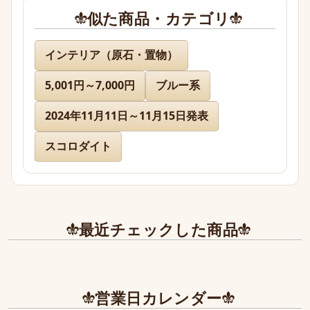
似た商品・カテゴリ
名無し 様
インテリア（原石・置物）
5,001円～7,000円
ブルー系
先日通販を利用させて頂きましたが迅速に対応、お
送り下さりまして有難うございました。

2024年11月11日～11月15日発表
どのお品物も画像で見た以上に美しく、お迎えでき
て本当に嬉しかったです。

スコロダイト
また、丁寧であたたかいお手紙やプレゼントまで同
封下さり有難うございました！感激致しました。

また今後とも利用させて頂きたく染み入りました。
最近チェックした商品
本当にありがとうございました。
営業日カレンダー