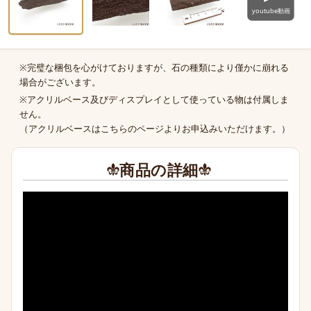
※完璧な梱包を心がけておりますが、石の種類により僅かに崩れる
商品の補足
場合がございます。
※アクリルベース及びディスプレイとして使っている物は付属しま
せん。
（
アクリルベースはこちらのページより
お申込みいただけます。）
商品の詳細