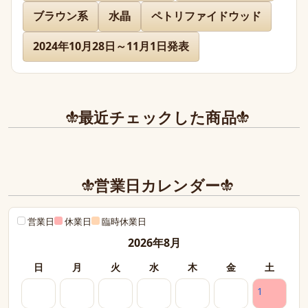
ブラウン系
水晶
ペトリファイドウッド
先日通販を利用させて頂きましたが迅速に対応、お送り下
さりまして有難うございました。

2024年10月28日～11月1日発表
どのお品物も画像で見た以上に美しく、お迎えできて本当
に嬉しかったです。

また、丁寧であたたかいお手紙やプレゼントまで同封下さ
最近チェックした商品
り有難うございました！感激致しました。

また今後とも利用させて頂きたく染み入りました。本当に
ありがとうございました。
営業日カレンダー
営業日
休業日
臨時休業日
2026年8月
日
月
火
水
木
金
土
1