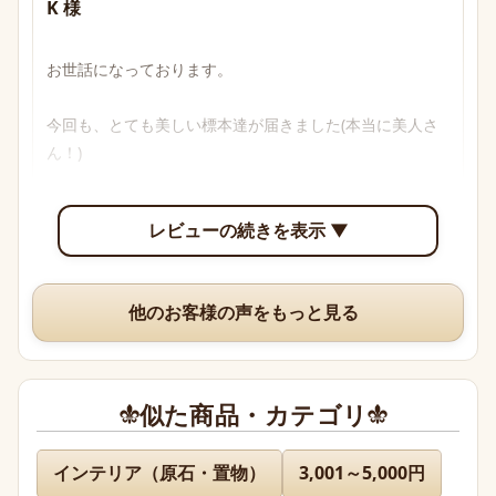
K 様
お世話になっております。

今回も、とても美しい標本達が届きました(本当に美人さ
ん！)

透明感のあるブルーからパープル、多色性がはっきり確認
レビューの続きを表示 ▼
できて眺めていて楽しいです。

いつも、丁寧な梱包や手書きのメッセージ、そして素敵な
他のお客様の声をもっと見る
オマケまでありがとうございますm(*_ _)m
似た商品・カテゴリ
名無し 様
インテリア（原石・置物）
3,001～5,000円