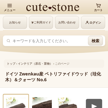
メニュー
カート
お知らせ
ご利用ガイド
お問い合わせ
🔰
ログイン
検索
トップ
›
インテリア（原石・置物）
›
このページ
ドイツ Zwenkau産 ペトリファイドウッド（珪化
木）＆クォーツ No.6
‹
›
動画あり
1 / 4