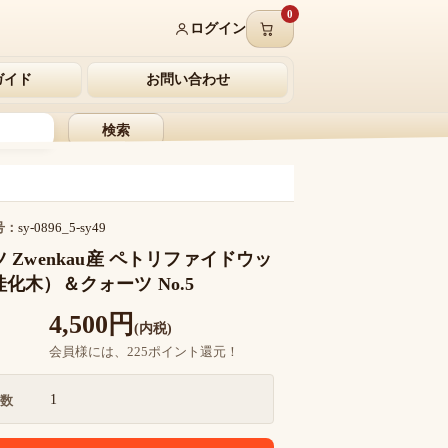
0
ログイン
ガイド
お問い合わせ
検索
号：
sy-0896_5-sy49
 Zwenkau産 ペトリファイドウッ
化木）＆クォーツ No.5
4,500円
(内税)
会員様には、225ポイント還元！
1
数