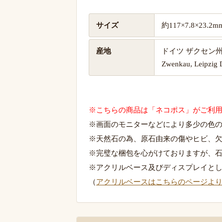
サイズ
約117×7.8×23.
産地
ドイツ ザクセン
Zwenkau, Leipzig D
※こちらの商品は「ネコポス」がご利
※画面のモニターなどにより多少の色
※天然石の為、原石由来の傷やヒビ、
※完璧な梱包を心がけておりますが、
※アクリルベース及びディスプレイと
（
アクリルベースはこちらのページよ