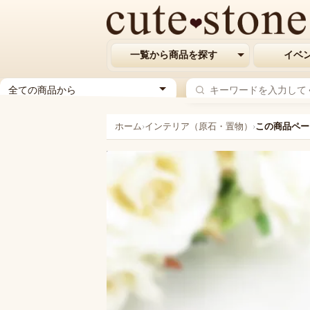
一覧から商品を探す
イベ
ジ
ャ
ン
ホーム
›
インテリア（原石・置物）
›
この商品ペー
ル
を
選
択