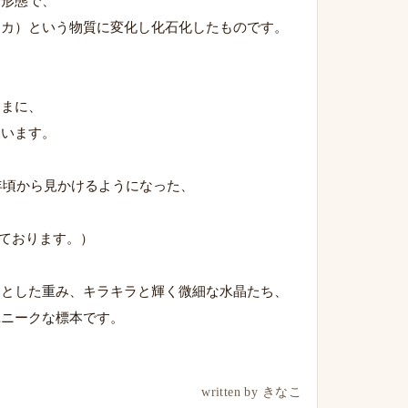
一形態で、
リカ）という物質に変化し化石化したものです。
ままに、
ています。
9年頃から見かけるようになった、
されております。）
りとした重み、キラキラと輝く微細な水晶たち、
ユニークな標本です。
written by きなこ