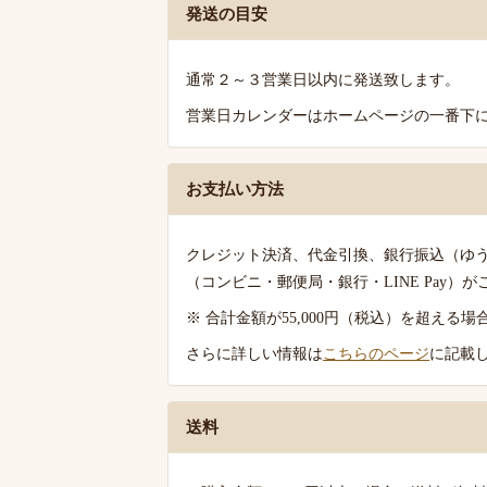
発
発送の目安
送・
お
通常２～３営業日以内に発送致します。
支
営業日カレンダーはホームページの一番下
払
い・
送
お支払い方法
料
の
クレジット決済、代金引換、銀行振込（ゆ
ご
（コンビニ・郵便局・銀行・LINE Pay）
案
※ 合計金額が55,000円（税込）を超え
内
さらに詳しい情報は
こちらのページ
に記載
送料