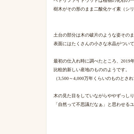
ペトリファイドウッドは植物の化石の
樹木がその形のまま二酸化ケイ素（シ
土台の部分は木の破片のような姿その
表面にはたくさんの小さな水晶がつい
最初の仕入れ時に調べたところ、201
比較的新しい産地のもののようです。
（3,500～4,000万年くらいのものと
木の見た目をしていながらややずっし
「自然って不思議だなぁ」と思わせる