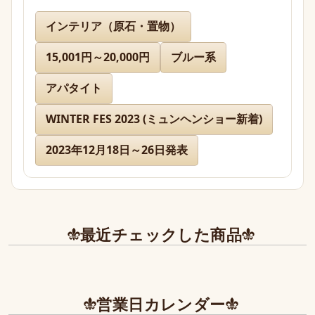
名無し 様
インテリア（原石・置物）
15,001円～20,000円
ブルー系
先日通販を利用させて頂きましたが迅速に対応、お
送り下さりまして有難うございました。

アパタイト
どのお品物も画像で見た以上に美しく、お迎えでき
て本当に嬉しかったです。

WINTER FES 2023 (ミュンヘンショー新着)
2023年12月18日～26日発表
また、丁寧であたたかいお手紙やプレゼントまで同
封下さり有難うございました！感激致しました。

また今後とも利用させて頂きたく染み入りました。
本当にありがとうございました。
最近チェックした商品
営業日カレンダー