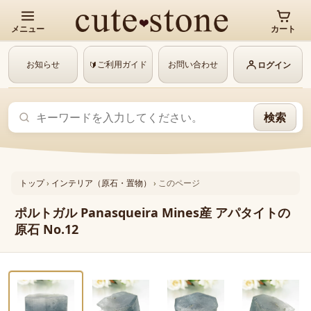
メニュー
カート
お知らせ
ご利用ガイド
お問い合わせ
🔰
ログイン
検索
トップ
›
インテリア（原石・置物）
›
このページ
ポルトガル Panasqueira Mines産 アパタイトの
原石 No.12
‹
›
動画あり
1 / 6