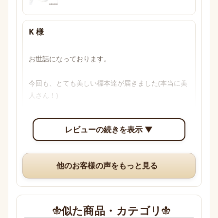
K 様
お世話になっております。

今回も、とても美しい標本達が届きました(本当に美
人さん！)

透明感のあるブルーからパープル、多色性がはっき
レビューの続きを表示 ▼
り確認できて眺めていて楽しいです。

いつも、丁寧な梱包や手書きのメッセージ、そして
他のお客様の声をもっと見る
素敵なオマケまでありがとうございますm(*_ _)m
似た商品・カテゴリ