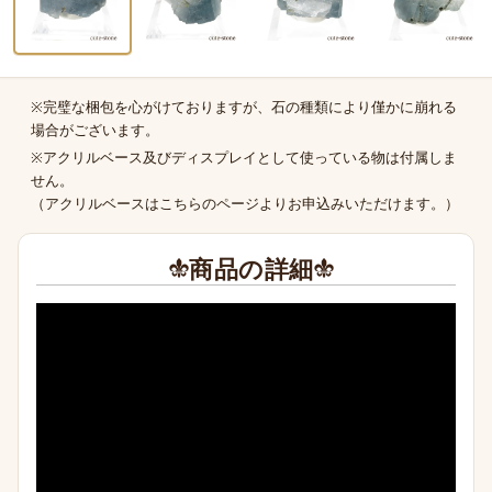
※完璧な梱包を心がけておりますが、石の種類により僅かに崩れる
商品の補足
場合がございます。
※アクリルベース及びディスプレイとして使っている物は付属しま
せん。
（
アクリルベースはこちらのページより
お申込みいただけます。）
商品の詳細