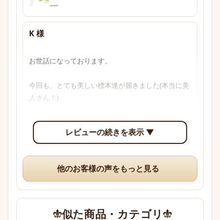
K 様
お世話になっております。

今回も、とても美しい標本達が届きました(本当に美
人さん！)

透明感のあるブルーからパープル、多色性がはっき
レビューの続きを表示 ▼
り確認できて眺めていて楽しいです。

いつも、丁寧な梱包や手書きのメッセージ、そして
他のお客様の声をもっと見る
素敵なオマケまでありがとうございますm(*_ _)m
似た商品・カテゴリ