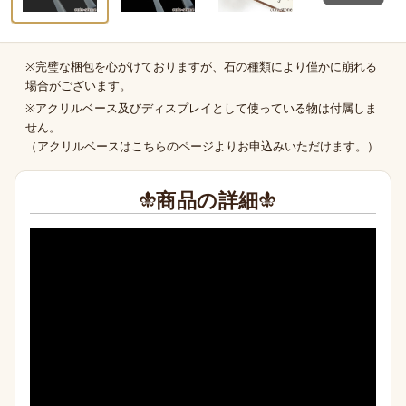
※完璧な梱包を心がけておりますが、石の種類により僅かに崩れる
商品の補足
場合がございます。
※アクリルベース及びディスプレイとして使っている物は付属しま
せん。
（
アクリルベースはこちらのページより
お申込みいただけます。）
商品の詳細