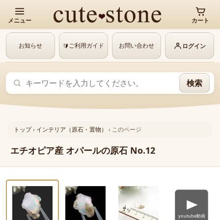
メニュー
カート
お知らせ
ご利用ガイド
お問い合わせ
🔰
ログイン
検索
トップ
›
インテリア（原石・置物）
›
このページ
エチオピア産 オパールの原石 No.12
‹
›
動画あり
1 / 4