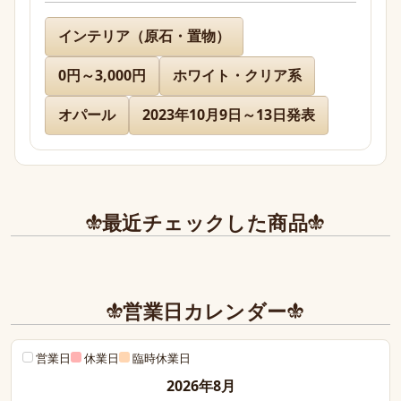
名無し 様
インテリア（原石・置物）
0円～3,000円
ホワイト・クリア系
先日通販を利用させて頂きましたが迅速に対応、お
送り下さりまして有難うございました。

オパール
2023年10月9日～13日発表
どのお品物も画像で見た以上に美しく、お迎えでき
て本当に嬉しかったです。

また、丁寧であたたかいお手紙やプレゼントまで同
最近チェックした商品
封下さり有難うございました！感激致しました。

また今後とも利用させて頂きたく染み入りました。
本当にありがとうございました。
営業日カレンダー
営業日
休業日
臨時休業日
2026年8月