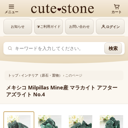
メニュー
カート
お知らせ
ご利用ガイド
お問い合わせ
🔰
ログイン
検索
トップ
›
インテリア（原石・置物）
›
このページ
メキシコ Milpillas Mine産 マラカイト アフター
アズライト No.4
‹
›
動画あり
1 / 6