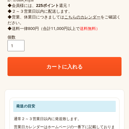
ID：st-0884_4-sy38
◆会員様には、
225ポイント
還元！
◆２～３営業日以内に配送します。
◆営業、休業日につきましては
こちらのカレンダー
をご確認く
ださい。
◆送料一律800円（合計11,000円以上で
送料無料）
個数
カートに入れる
発送の目安
発送・お支払い・送料のご案内
通常２～３営業日以内に発送致します。
営業日カレンダーはホームページの一番下に記載しておりま