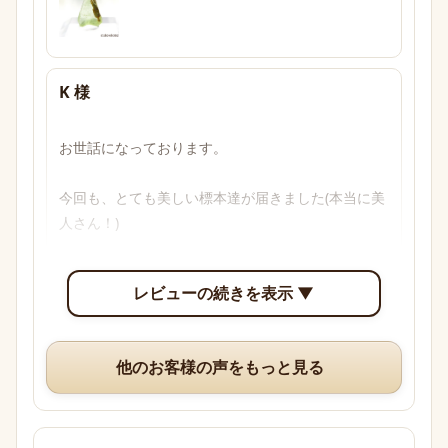
K 様
お世話になっております。

今回も、とても美しい標本達が届きました(本当に美
人さん！)

透明感のあるブルーからパープル、多色性がはっき
レビューの続きを表示 ▼
り確認できて眺めていて楽しいです。

いつも、丁寧な梱包や手書きのメッセージ、そして
他のお客様の声をもっと見る
素敵なオマケまでありがとうございますm(*_ _)m