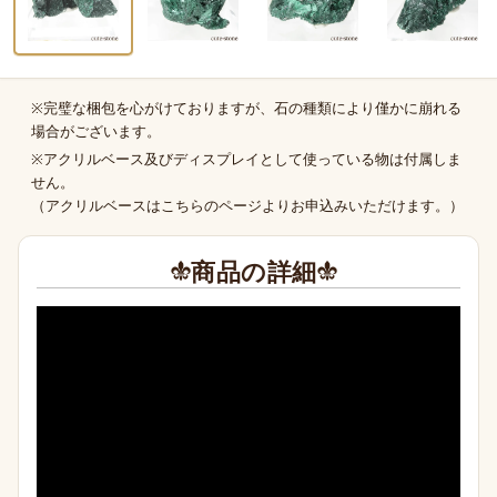
※完璧な梱包を心がけておりますが、石の種類により僅かに崩れる
商品の補足
場合がございます。
※アクリルベース及びディスプレイとして使っている物は付属しま
せん。
（
アクリルベースはこちらのページより
お申込みいただけます。）
商品の詳細