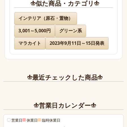
似た商品・カテゴリ
名無し 様
インテリア（原石・置物）
3,001～5,000円
グリーン系
先日通販を利用させて頂きましたが迅速に対応、お
送り下さりまして有難うございました。

マラカイト
2023年9月11日～15日発表
どのお品物も画像で見た以上に美しく、お迎えでき
て本当に嬉しかったです。

また、丁寧であたたかいお手紙やプレゼントまで同
最近チェックした商品
封下さり有難うございました！感激致しました。

また今後とも利用させて頂きたく染み入りました。
本当にありがとうございました。
営業日カレンダー
営業日
休業日
臨時休業日