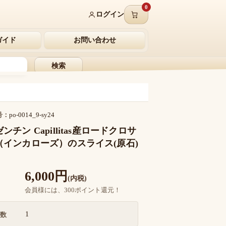
0
ログイン
ガイド
お問い合わせ
検索
号：
po-0014_9-sy24
ンチン Capillitas産ロードクロサ
（インカローズ）のスライス(原石)
6,000円
(内税)
会員様には、300ポイント還元！
1
数