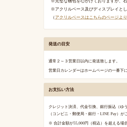
※完璧な梱包を心がけておりますが、
※アクリルベース及びディスプレイと
（
アクリルベースはこちらのページよ
発
発送の目安
送・
お
通常２～３営業日以内に発送致します。
支
営業日カレンダーはホームページの一番下
払
い・
送
お支払い方法
料
の
クレジット決済、代金引換、銀行振込（ゆ
ご
（コンビニ・郵便局・銀行・LINE Pay）
案
※ 合計金額が55,000円（税込）を超え