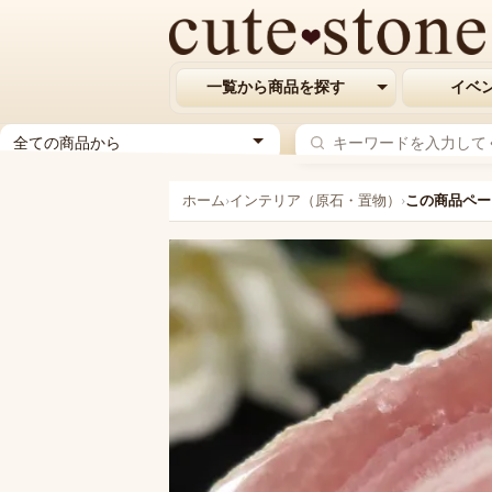
一覧から商品を探す
イベ
ジ
ャ
ン
ホーム
›
インテリア（原石・置物）
›
この商品ペー
ル
を
選
択