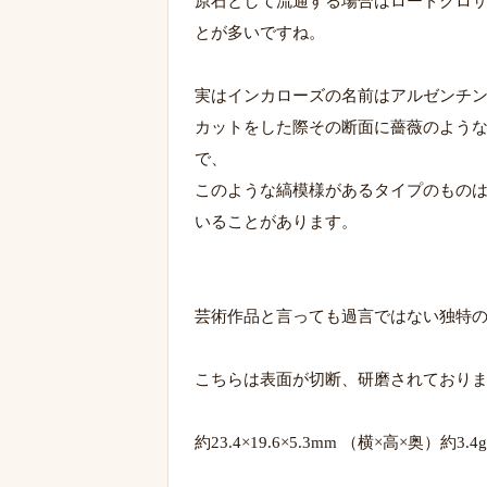
原石として流通する場合はロードクロ
とが多いですね。
実はインカローズの名前はアルゼンチ
カットをした際その断面に薔薇のよう
で、
このような縞模様があるタイプのもの
いることがあります。
芸術作品と言っても過言ではない独特
こちらは表面が切断、研磨されており
約23.4×19.6×5.3mm （横×高×奥）約