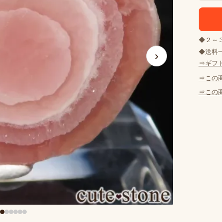
◆２～
◆送料一
›
⇒ギフ
⇒この
⇒この