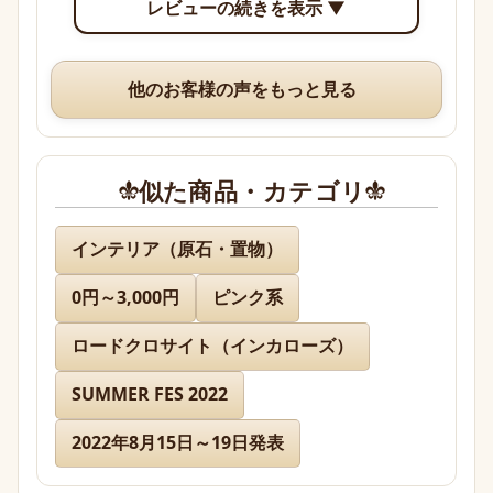
レビューの続きを表示 ▼
り確認できて眺めていて楽しいです。

いつも、丁寧な梱包や手書きのメッセージ、そして
他のお客様の声をもっと見る
素敵なオマケまでありがとうございますm(*_ _)m
似た商品・カテゴリ
名無し 様
インテリア（原石・置物）
0円～3,000円
ピンク系
先日通販を利用させて頂きましたが迅速に対応、お
送り下さりまして有難うございました。

ロードクロサイト（インカローズ）
どのお品物も画像で見た以上に美しく、お迎えでき
て本当に嬉しかったです。

SUMMER FES 2022
2022年8月15日～19日発表
また、丁寧であたたかいお手紙やプレゼントまで同
封下さり有難うございました！感激致しました。
