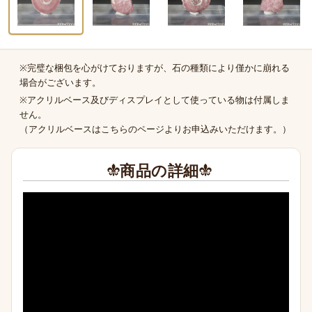
※完璧な梱包を心がけておりますが、石の種類により僅かに崩れる
商品の補足
場合がございます。
※アクリルベース及びディスプレイとして使っている物は付属しま
せん。
（
アクリルベースはこちらのページより
お申込みいただけます。）
商品の詳細