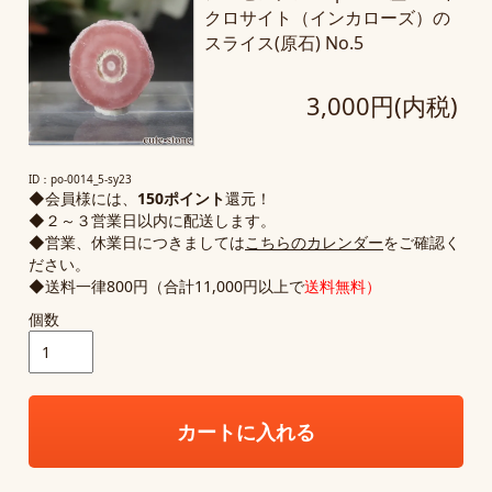
クロサイト（インカローズ）の
スライス(原石) No.5
3,000円(内税)
ID：po-0014_5-sy23
◆会員様には、
150ポイント
還元！
◆２～３営業日以内に配送します。
◆営業、休業日につきましては
こちらのカレンダー
をご確認く
ださい。
◆送料一律800円（合計11,000円以上で
送料無料）
個数
カートに入れる