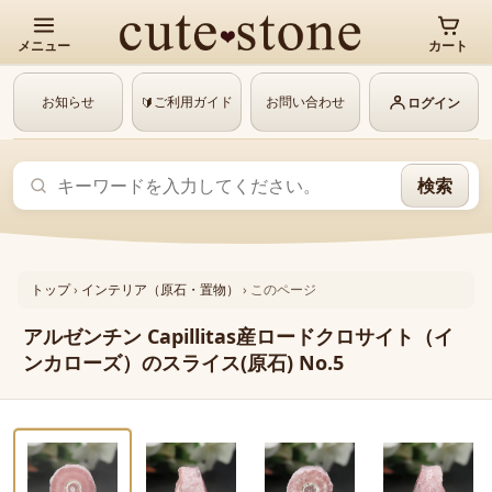
メニュー
カート
お知らせ
ご利用ガイド
お問い合わせ
🔰
ログイン
検索
トップ
›
インテリア（原石・置物）
›
このページ
アルゼンチン Capillitas産ロードクロサイト（イ
ンカローズ）のスライス(原石) No.5
‹
›
動画あり
1 / 6