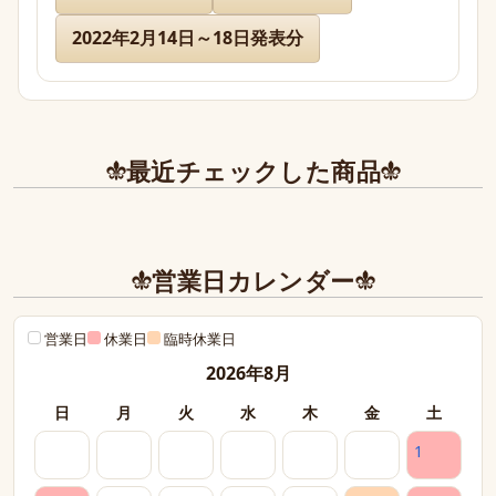
どのお品物も画像で見た以上に美しく、お迎えでき
て本当に嬉しかったです。

2022年2月14日～18日発表分
また、丁寧であたたかいお手紙やプレゼントまで同
封下さり有難うございました！感激致しました。

また今後とも利用させて頂きたく染み入りました。
最近チェックした商品
本当にありがとうございました。
営業日カレンダー
営業日
休業日
臨時休業日
2026年8月
日
月
火
水
木
金
土
1