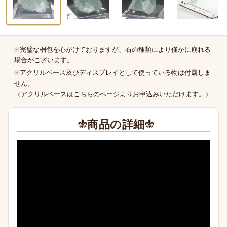
※完璧な梱包を心がけておりますが、石の種類により僅かに崩れる
商品の補足
場合がございます。
※アクリルベース及びディスプレイとして使っている物は付属しま
せん。
（
アクリルベースはこちらのページより
お申込みいただけます。）
商品の詳細