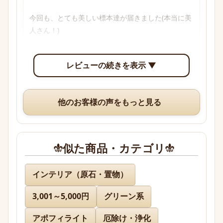
今回も、とても美しい標本達が届きました(本当に美
人さん！)

透明感のあるブルーからパープル、多色性がはっき
レビューの続きを表示 ▼
り確認できて眺めていて楽しいです。

いつも、丁寧な梱包や手書きのメッセージ、そして
他のお客様の声をもっと見る
素敵なオマケまでありがとうございますm(*_ _)m
似た商品・カテゴリ
名無し 様
インテリア（原石・置物）
3,001～5,000円
グリーン系
先日通販を利用させて頂きましたが迅速に対応、お
送り下さりまして有難うございました。

アポフィライト
厄除け・浄化