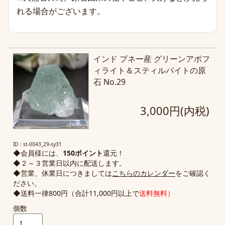
れる場合がございます。
インド プネー産 グリーンアポフ
ィライト＆スティルバイトの原
石 No.29
3,000円(内税)
ID：st-0043_29-sy31
◆会員様には、
150ポイント
還元！
◆２～３営業日以内に配送します。
◆営業、休業日につきましては
こちらのカレンダー
をご確認く
ださい。
◆送料一律800円（合計11,000円以上で
送料無料）
個数