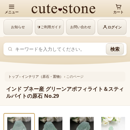
メニュー
カート
お知らせ
ご利用ガイド
お問い合わせ
🔰
ログイン
検索
トップ
›
インテリア（原石・置物）
›
このページ
インド プネー産 グリーンアポフィライト＆スティ
ルバイトの原石 No.29
‹
›
動画あり
1 / 5