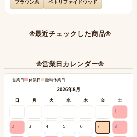
ブラウン系
ペトリファイドウッド
先日通販を利用させて頂きましたが迅速に対応、お送り下
さりまして有難うございました。

どのお品物も画像で見た以上に美しく、お迎えできて本当
に嬉しかったです。

最近チェックした商品
また、丁寧であたたかいお手紙やプレゼントまで同封下さ
り有難うございました！感激致しました。

また今後とも利用させて頂きたく染み入りました。本当に
営業日カレンダー
ありがとうございました。
営業日
休業日
臨時休業日
2026年8月
日
月
火
水
木
金
土
1
2
3
4
5
6
7
8