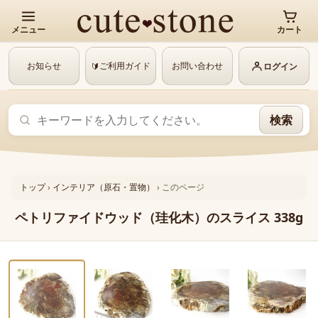
メニュー
カート
お知らせ
ご利用ガイド
お問い合わせ
🔰
ログイン
検索
トップ
›
インテリア（原石・置物）
›
このページ
ペトリファイドウッド（珪化木）のスライス 338g
‹
›
1 / 4