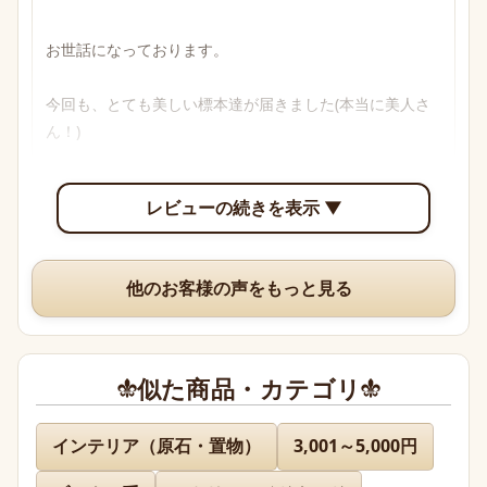
お世話になっております。

今回も、とても美しい標本達が届きました(本当に美人さ
ん！)

透明感のあるブルーからパープル、多色性がはっきり確認
レビューの続きを表示 ▼
できて眺めていて楽しいです。

いつも、丁寧な梱包や手書きのメッセージ、そして素敵な
他のお客様の声をもっと見る
オマケまでありがとうございますm(*_ _)m
似た商品・カテゴリ
名無し 様
インテリア（原石・置物）
3,001～5,000円