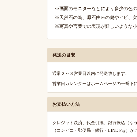
※画面のモニターなどにより多少の色
※天然石の為、原石由来の傷やヒビ、
※写真や言葉での表現が難しいような
発
発送の目安
送・
お
通常２～３営業日以内に発送致します。
支
営業日カレンダーはホームページの一番下
払
い・
送
お支払い方法
料
の
クレジット決済、代金引換、銀行振込（ゆ
ご
（コンビニ・郵便局・銀行・LINE Pay）