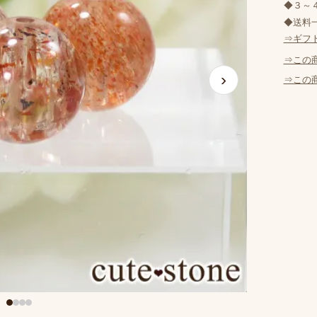
◆３～
◆送料一
⇒ギフ
⇒この
›
⇒この