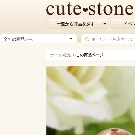
一覧から商品を探す
イベ
ジ
ャ
ン
ホーム
›
粒売り
›
この商品ページ
ル
を
選
択