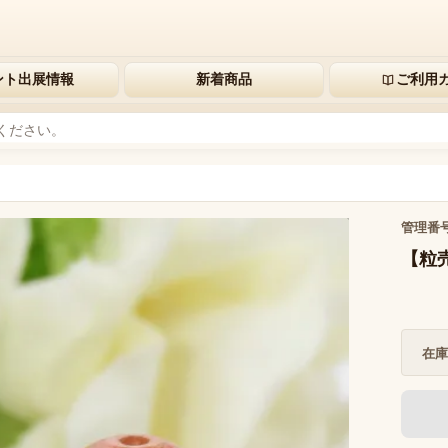
ント出展情報
新着商品
ご利用
管理番
【粒売
在庫