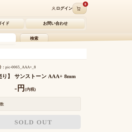
0
ログイン
ガイド
お問い合わせ
検索
号：
pic-0065_AAA+_8
り】 サンストーン AAA+ 8mm
-円
(内税)
数
SOLD OUT