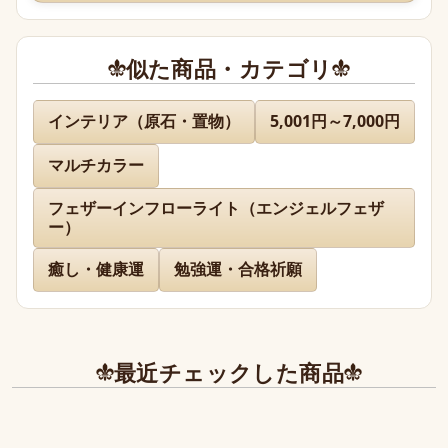
似た商品・カテゴリ
名無し 様
インテリア（原石・置物）
5,001円～7,000円
マルチカラー
先日通販を利用させて頂きましたが迅速に対応、お送り下
さりまして有難うございました。

フェザーインフローライト（エンジェルフェザ
どのお品物も画像で見た以上に美しく、お迎えできて本当
ー）
に嬉しかったです。

癒し・健康運
勉強運・合格祈願
また、丁寧であたたかいお手紙やプレゼントまで同封下さ
り有難うございました！感激致しました。

また今後とも利用させて頂きたく染み入りました。本当に
最近チェックした商品
ありがとうございました。