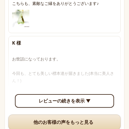
こちらも、素敵なご縁をありがとうございます♪
K 様
お世話になっております。

今回も、とても美しい標本達が届きました(本当に美人さ
ん！)

透明感のあるブルーからパープル、多色性がはっきり確認
レビューの続きを表示 ▼
できて眺めていて楽しいです。

いつも、丁寧な梱包や手書きのメッセージ、そして素敵な
他のお客様の声をもっと見る
オマケまでありがとうございますm(*_ _)m