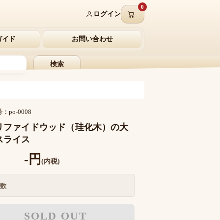
0
ログイン
ガイド
お問い合わせ
検索
号：
po-0008
リファイドウッド（珪化木）の大
スライス
-円
(内税)
数
SOLD OUT