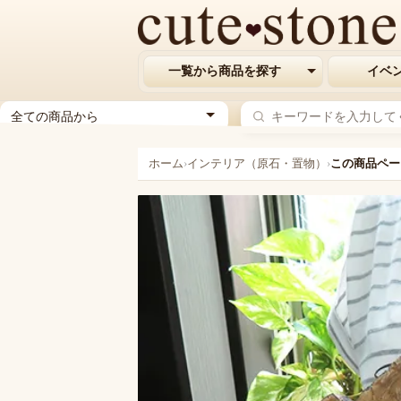
一覧から商品を探す
イベ
ジ
ャ
ン
ホーム
›
インテリア（原石・置物）
›
この商品ペー
ル
を
選
択