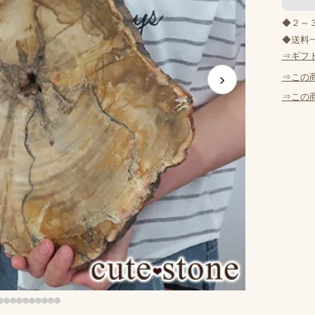
◆２～
◆送料一
⇒ギフ
›
⇒この
⇒この