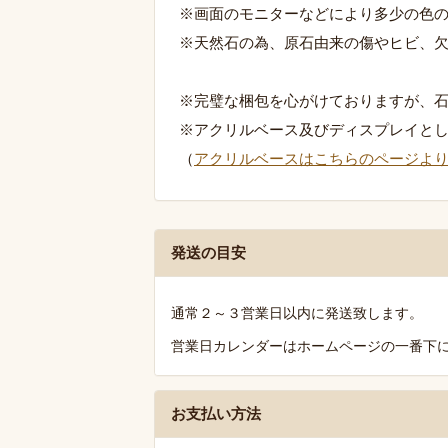
※画面のモニターなどにより多少の色
※天然石の為、原石由来の傷やヒビ、
※完璧な梱包を心がけておりますが、
※アクリルベース及びディスプレイと
（
アクリルベースはこちらのページよ
発
発送の目安
送・
お
通常２～３営業日以内に発送致します。
支
営業日カレンダーはホームページの一番下
払
い・
送
お支払い方法
料