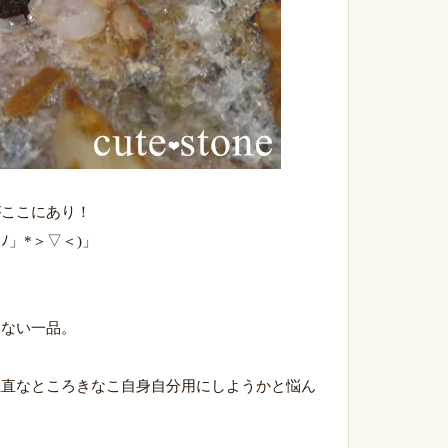
がここにあり！
」*＞▽＜)」
らない一品。
正直なところきなこ自身自分用にしようかと悩ん