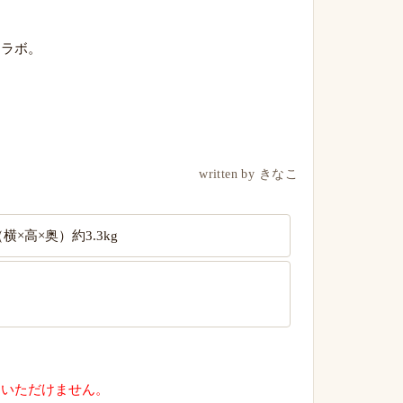
コラボ。
written by きなこ
 （横×高×奥）約3.3kg
用いただけません。