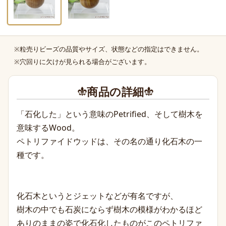
※粒売りビーズの品質やサイズ、状態などの指定はできません。
商品の補足
※穴回りに欠けが見られる場合がございます。
商品の詳細
「石化した」という意味のPetrified、そして樹木を
意味するWood。
ペトリファイドウッドは、その名の通り化石木の一
種です。
化石木というとジェッ
トなどが有名ですが、
樹木の中でも石炭にならず樹木の模様がわかるほど
ありのままの姿で化石化したものがこのペトリファ