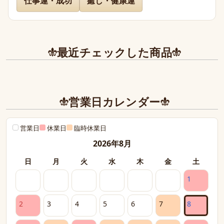
仕事運・成功
癒し・健康運
先日通販を利用させて頂きましたが迅速に対応、お送り下
さりまして有難うございました。

どのお品物も画像で見た以上に美しく、お迎えできて本当
に嬉しかったです。

最近チェックした商品
また、丁寧であたたかいお手紙やプレゼントまで同封下さ
り有難うございました！感激致しました。

また今後とも利用させて頂きたく染み入りました。本当に
営業日カレンダー
ありがとうございました。
営業日
休業日
臨時休業日
2026年8月
日
月
火
水
木
金
土
1
2
3
4
5
6
7
8