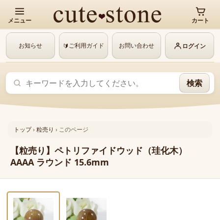
メニュー
カート
お知らせ
ご利用ガイド
お問い合わせ
🔰
ログイン
検索
トップ
›
粒売り
›
このページ
【粒売り】ペトリファイドウッド（珪化木）
AAAA ラウンド 15.6mm
‹
›
1 / 2