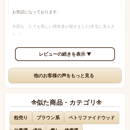
お世話になっております。

今回も、とても美しい標本達が届きました(本当に美人さ
ん！)

透明感のあるブルーからパープル、多色性がはっきり確認
レビューの続きを表示 ▼
できて眺めていて楽しいです。

いつも、丁寧な梱包や手書きのメッセージ、そして素敵な
他のお客様の声をもっと見る
オマケまでありがとうございますm(*_ _)m
似た商品・カテゴリ
名無し 様
粒売り
ブラウン系
ペトリファイドウッド