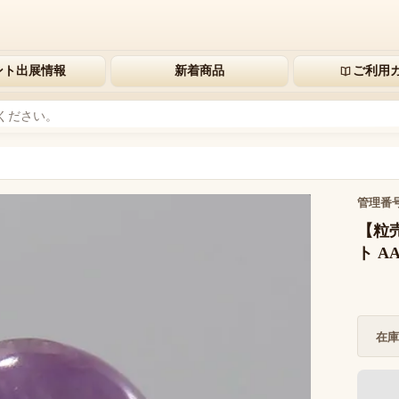
ント出展情報
新着商品
ご利用
管理番
【粒
ト AA
在庫