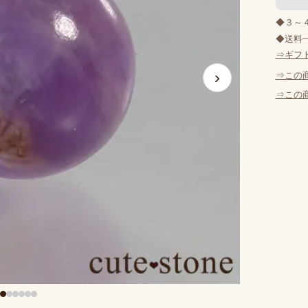
◆３～
◆送料一
⇒ギフ
›
⇒この
⇒この