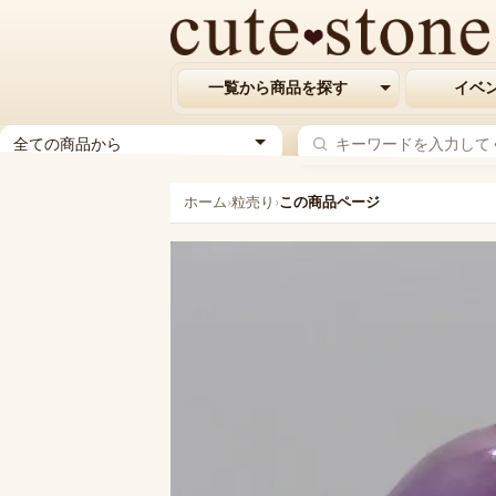
一覧から商品を探す
イベ
ジ
ャ
ン
ホーム
›
粒売り
›
この商品ページ
ル
を
選
択