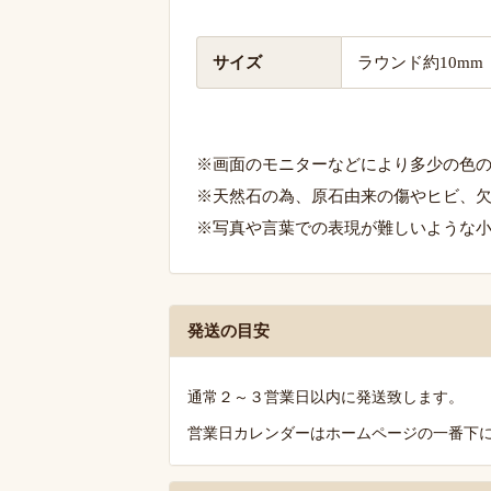
サイズ
ラウンド約10mm
※画面のモニターなどにより多少の色
※天然石の為、原石由来の傷やヒビ、
※写真や言葉での表現が難しいような
発
発送の目安
送・
お
通常２～３営業日以内に発送致します。
支
営業日カレンダーはホームページの一番下
払
い・