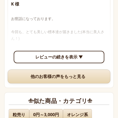
K 様
お世話になっております。

今回も、とても美しい標本達が届きました(本当に美人さ
ん！)

透明感のあるブルーからパープル、多色性がはっきり確認
レビューの続きを表示 ▼
できて眺めていて楽しいです。

いつも、丁寧な梱包や手書きのメッセージ、そして素敵な
他のお客様の声をもっと見る
オマケまでありがとうございますm(*_ _)m
似た商品・カテゴリ
名無し 様
粒売り
0円～3,000円
オレンジ系