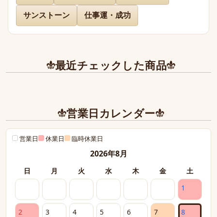
サンストーン
仕事運・成功
先日通販を利用させて頂きましたが迅速に対応、お送り下
さりまして有難うございました。

どのお品物も画像で見た以上に美しく、お迎えできて本当
に嬉しかったです。

最近チェックした商品
また、丁寧であたたかいお手紙やプレゼントまで同封下さ
り有難うございました！感激致しました。

また今後とも利用させて頂きたく染み入りました。本当に
営業日カレンダー
ありがとうございました。
営業日
休業日
臨時休業日
2026年8月
日
月
火
水
木
金
土
1
2
3
4
5
6
7
8