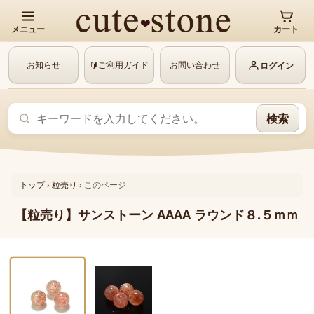
メニュー
カート
お知らせ
ご利用ガイド
お問い合わせ
🔰
ログイン
検索
トップ
›
粒売り
›
このページ
【粒売り】サンストーン AAAA ラウンド８.５ｍｍ
‹
›
1 / 2