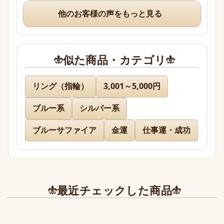
いつも、丁寧な梱包や手書きのメッセージ、そして
他のお客様の声をもっと見る
素敵なオマケまでありがとうございますm(*_ _)m
似た商品・カテゴリ
名無し 様
リング（指輪）
3,001～5,000円
ブルー系
シルバー系
先日通販を利用させて頂きましたが迅速に対応、お
送り下さりまして有難うございました。

ブルーサファイア
金運
仕事運・成功
どのお品物も画像で見た以上に美しく、お迎えでき
て本当に嬉しかったです。

また、丁寧であたたかいお手紙やプレゼントまで同
最近チェックした商品
封下さり有難うございました！感激致しました。

また今後とも利用させて頂きたく染み入りました。
本当にありがとうございました。