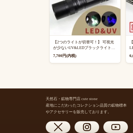
【2つのライトが切替可！】 可視光
が少ないUV&LEDブラックライト
L
（UV365nm 3W）
7,700円(内税)
6
天然石・鉱物専門店 cute stone
産地にこだわったコレクション品質の鉱物標本
やアクセサリーを販売しております。