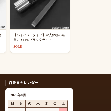
視
【ハイパワータイプ】蛍光鉱物の鑑
賞に！LEDブラックライト
（UV365nm）
SOLD
営業日カレンダー
2026年8月
日
月
火
水
木
金
土