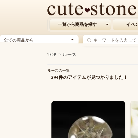
一覧から商品を探す
イベ
ジ
ャ
ン
TOP
>
ルース
ル
を
ルースの一覧
選
294件のアイテムが見つかりました！
択