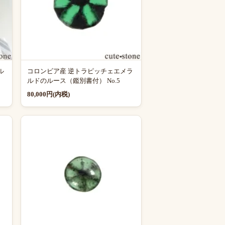
ル
コロンビア産 逆トラピッチェエメラ
ルドのルース（鑑別書付） No.5
80,000円(内税)