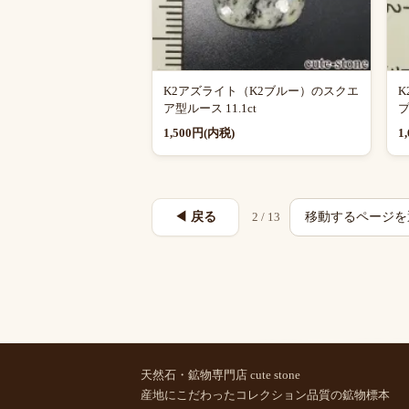
K2アズライト（K2ブルー）のスクエ
K
ア型ルース 11.1ct
プ
1,500円(内税)
1
ペ
◀ 戻る
2 / 13
ー
ジ
を
選
択
天然石・鉱物専門店 cute stone
産地にこだわったコレクション品質の鉱物標本