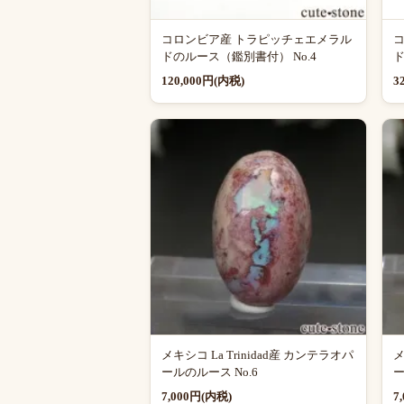
コロンビア産 トラピッチェエメラル
ドのルース（鑑別書付） No.4
ド
120,000円(内税)
3
メキシコ La Trinidad産 カンテラオパ
メ
ールのルース No.6
ー
7,000円(内税)
7