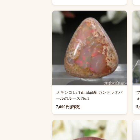
メキシコ La Trinidad産 カンテラオパ
ブ
ールのルース No.1
ォ
7,000円(内税)
5