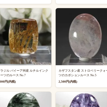
ラジル バイーア州産 ルチルインク
カザフスタン産 ストロベリークォ
ーツのルース No.7
ツのカボションルース No.5
,000円(内税)
2,500円(内税)