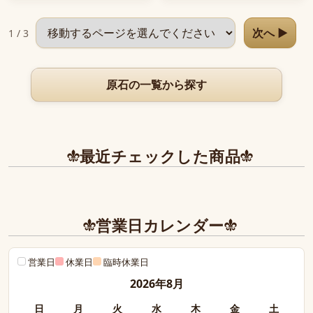
ページを選択
次へ ▶
1 / 3
原石の一覧から探す
最近チェックした商品
営業日カレンダー
営業日
休業日
臨時休業日
2026年8月
日
月
火
水
木
金
土